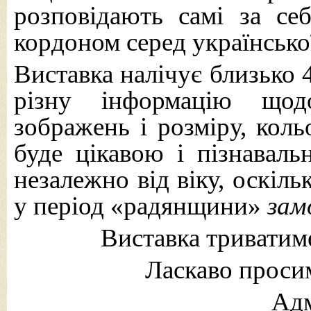
розповідають самі за себ
кордоном серед української
Виставка налічує близько 
різну інформацію щод
зображень і розміру, коль
буде цікавою і пізнаваль
незалежно від віку, оскіл
у період «радянщини»
зам
Виставка триватиме
Ласкаво проси
Адм