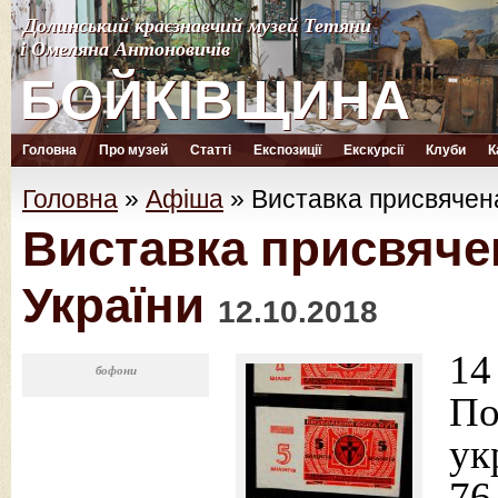
Долинський краєзнавчий музей Тетяни
Долинський краєзнавчий музей Тетяни
і Омеляна Антоновичів
і Омеляна Антоновичів
БОЙКІВЩИНА
БОЙКІВЩИНА
Головна
Про музей
Статті
Експозиції
Екскурсії
Клуби
К
Головна
»
Афіша
»
Виставка присвячен
Виставка присвяче
України
12.10.2018
1
бофони
По
ук
7