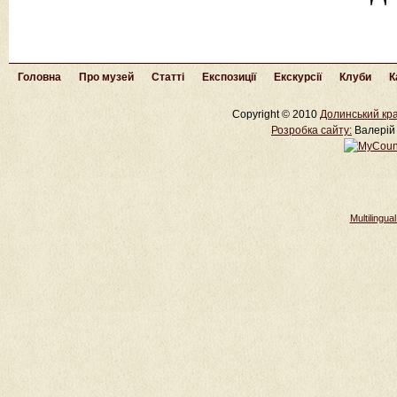
Головна
Про музей
Статті
Експозиції
Екскурсії
Клуби
К
Copyright © 2010
Долинський кра
Розробка cайту:
Валерій 
Multilingu