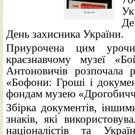
Ук
бофони
Де
День захисника України.
Приурочена цим урочи
краєзнавчому музеї «Б
Антоновичів розпочала р
«Бофони: Гроші і докум
фондам музею «Дрогобичч
Збірка документів, іншим
знаків, які використовув
націоналістів та Укра