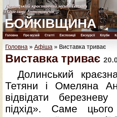
Долинський краєзнавчий музей Тетяни
Долинський краєзнавчий музей Тетяни
і Омеляна Антоновичів
і Омеляна Антоновичів
БОЙКІВЩИНА
БОЙКІВЩИНА
Головна
Про музей
Статті
Експозиції
Екскурсії
Клуби
К
Головна
»
Афіша
»
Виставка триває
Виставка триває
20.
Долинський краєзн
Тетяни і Омеляна Ан
відвідати березневу
підхід». Саме цьог