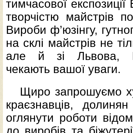
тимчасової експозиції
творчістю майстрів по
Вироби ф’юзінгу, гутно
на склі майстрів не т
але й зі Львова, Ів
чекають вашої уваги.
Щиро запрошуємо худ
краєзнавців, долинян
оглянути роботи відом
до виробів
та біжутер