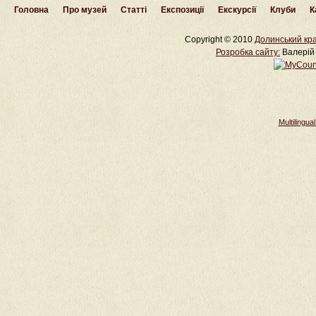
Головна
Про музей
Статті
Експозиції
Екскурсії
Клуби
К
Copyright © 2010
Долинський кра
Розробка cайту:
Валерій 
Multilingu