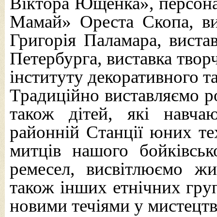
Віктора Ющенка», персона
Мамай» Ореста Скопа, ви
Григорія Паламара, вистав
Петербурга, виставка твор
інституту декоративного та
Традиційно виставляємо р
також дітей, які навча
районній Станції юних те
митців нашого бойківськ
ремесел, висвітлюємо жит
також інших етнічних груп
новими течіями у мистецтв