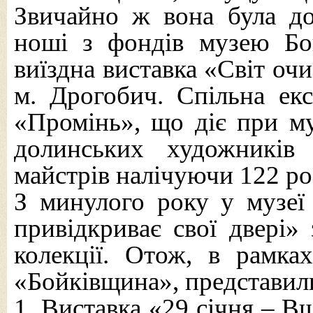
Звичайно ж вона була до
ноші з фондів музею Бо
виїздна виставка «Світ оч
м. Дрогобич. Спільна ек
«Промінь», що діє при му
долинських художників
майстрів налічуючи 122 ро
З минулого року у музеї 
привідкриває свої двері»
колекції. Отож, в рамк
«Бойківщина», представили
1. Виставка «29 січня – В