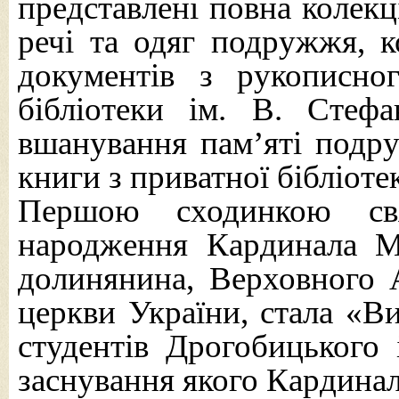
представлені повна колекц
речі та одяг подружжя, ко
документів з рукописног
бібліотеки ім. В. Стефа
вшанування пам’яті подр
книги з приватної бібліоте
Першою сходинкою свя
народження Кардинала Ми
долинянина, Верховного А
церкви України, стала «Ви
студентів Дрогобицького 
заснування якого Кардина