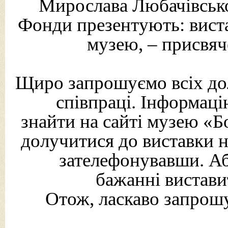
Мирослава Любачівсько
Фонди презентують: виста
музею, – присвяч
Щиро запрошуємо всіх до
співпраці. Інформаці
знайти на сайті музею «
долучитися до виставки н
зателефонувавши. Аб
бажанні вистави
Отож, ласкаво запрошу