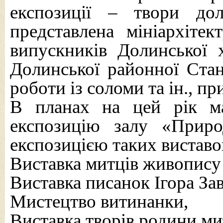
експозиції – твори до
представлена мініархітек
випускників Долинської 
Долинської районної Стан
роботи із соломи та ін., п
В планах на цей рік м
експозицію залу «Прир
експозицією таких виставо
Виставка митців живопису
Виставка писанок Ігора За
Мистецтво витинанки,
Виставка творів родини мит