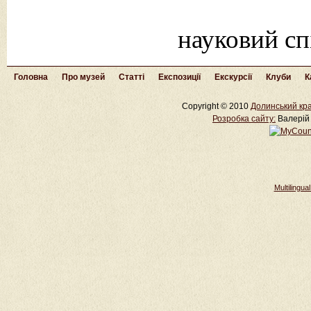
науковий с
Головна
Про музей
Статті
Експозиції
Екскурсії
Клуби
К
Copyright © 2010
Долинський кра
Розробка cайту:
Валерій 
Multilingu