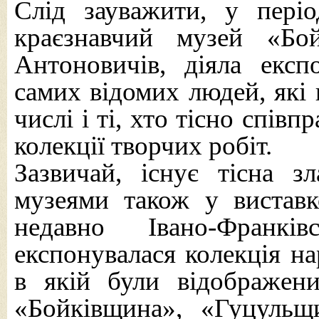
Слід зауважити, у періо
краєзнавчий музей «Бо
Антоновичів, діяла експ
самих відомих людей, які 
числі і ті, хто тісно спів
колекції творчих робіт.
Зазвичай, існує тісна з
музеями також у виставк
недавно Івано-Франкі
експонувалася колекція на
в якій були відображени
«Бойківщина», «Гуцульщ