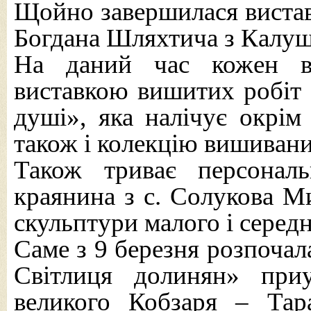
Щойно завершилася вистав
Богдана Шляхтича з Калуш
На даний час кожен ві
виставкою вишитих робіт
душі», яка налічує окрім
також і колекцію вишивани
Також триває персональ
краянина з с. Солукова Ми
скульптури малого і серед
Саме з 9 березня розпочал
Світлиця долинян» при
великого Кобзаря – Тар