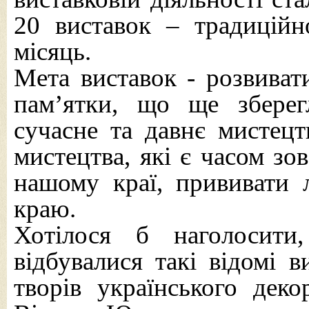
20 виставок – традиційн
місяць.
Мета виставок - розвиват
пам’ятки, що ще зберег
сучасне та давнє мистецт
мистецтва, які є часом зо
нашому краї, прививати 
краю.
Хотілося б наголосит
відбувалися такі відомі в
творів українського деко