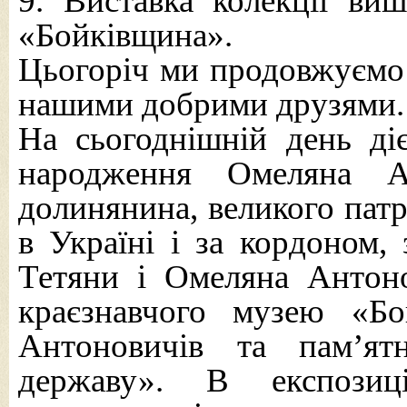
9. Виставка колекції ви
«Бойківщина».
Цьогоріч ми продовжуємо 
нашими добрими друзями.
На сьогоднішній день ді
народження Омеляна А
долинянина, великого патр
в Україні і за кордоном,
Тетяни і Омеляна Антоно
краєзнавчого музею «Б
Антоновичів та пам’ят
державу». В експози