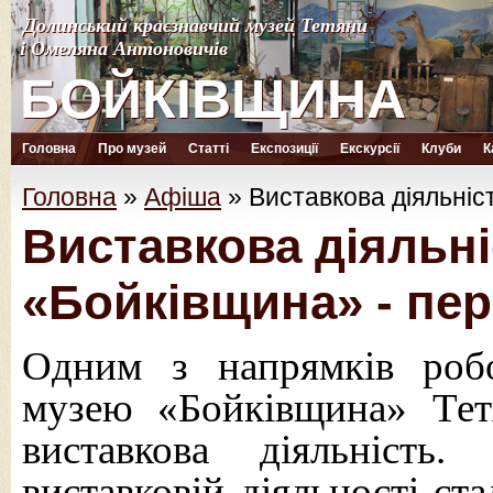
Долинський краєзнавчий музей Тетяни
Долинський краєзнавчий музей Тетяни
і Омеляна Антоновичів
і Омеляна Антоновичів
БОЙКІВЩИНА
БОЙКІВЩИНА
Головна
Про музей
Статті
Експозиції
Екскурсії
Клуби
К
Головна
»
Афіша
»
Виставкова діяльніс
Виставкова діяльн
«Бойківщина» - пер
Одним з напрямків робо
музею «Бойківщина» Тет
виставкова діяльніст
виставковій діяльності ст