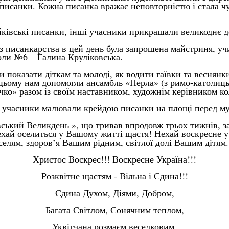
 писанки. Кожна писанка вражає неповторністю і стала 
ківські писанки, інші учасники
прикрашали великоднє д
з писанкарства в цей день була запрошена майстриня, уч
оли №6 – Галина Круліковська.
 показати діткам та молоді, як водити гаївки та веснянк
 цьому нам допомогли ансамбль «Перла» (з римо-католицьк
ко» разом із своїм наставником, художнім керівником к
і учасники малювали крейдою писанки на площі перед му
вський Великдень », що тривав впродовж трьох тижнів, з
хай оселиться у Вашому житті щастя! Нехай воскресне 
елям, здоров’я Вашим рідним, світлої долі Вашим дітям.
Христос Воскрес!!! Воскресне Україна!!!
Розквітне щастям - Вільна і Єдина!!!
Єдина Духом, Діями, Добром,
Багата Світлом, Сонячним теплом,
Уквітчана розмаєм веселковим,