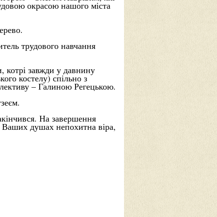
чудовою окрасою нашого міста
ерево.
итель трудового навчання
и, котрі завжди у давнину
ого костелу) спільно з
олективу – Галиною Регецькою.
зеєм.
акінчився. На завершення
у Ваших душах непохитна віра,