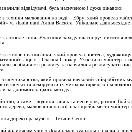
зазначили відвідувачі, була насиченою і дуже цікавою:
с з техніки малювання на воді – Ебру, який провела майстр
ій» м. Львів пані Аліна Васюта. Унікальне давньосхідне
с з лозоплетіння. Учасники заходу власноруч виготововля
ві.
с зі створення писанки, який провела поетеса, художниця
атичного ліцею – Оксана Сподар. Учасники майстер-кл
ізнали особливості розпису та навчилися розписувати пи
ти.
су з свічникарства, який провела науковий співробітник 
яти свічки та декорувати їх методом гарячого і холодног
ли за допомогою цього методу.
ійство, а саме – водіння гаївок та веснянок, розпис Бойк
го дерева, малювання на асфальті крейдами та майстер-к
тання директора музею – Тетяни Сенів.
ій долинянам учні з Долинської художньої школи з дире