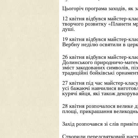
Цьогоріч програма заходів, як 
12 квітня відбувся майстер-кла
творчого розвитку «Планети мр
душі.
19 квітня відбувся майстер-кла
Вербну неділю освятили в церк
26 квітня відбувся майстер-кла
Долинського природничо-матем
зміст закодованих символів, п
традиційні бойківські орнамен
27 квітня під час майстер-кла
усі бажаючі навчилися виготовл
курячі яйця, які також
декорува
28 квітня розпочалося велике д
площі, прикрашання великодньо
Захід розпочався зі слів приві
Створили передсвятковий настр