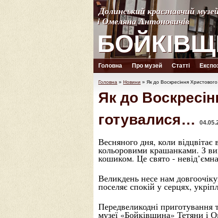
Долинський краєзнавчий музе
Долинський краєзнавчий музе
і Омеляна Антоновичів
і Омеляна Антоновичів
БОЙКІВЩ
БОЙКІВЩ
Головна
Про музей
Статті
Експоз
Головна
»
Новини
»
Як до Воскресіння Христового
Як до Воскресін
готувалися…
04.05.
Весняного дня, коли відцвітає 
кольоровими крашанками. З ви
кошиком. Це свято - невід’ємна
Великдень несе нам довгоочіку
поселяє спокій у серцях, укріп
Передвеликодні приготування т
музеї «Бойківщина» Тетяни і О