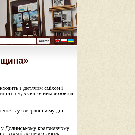
вщина»
иходить з дитячим сміхом і
ишиттям, з святочним лозовим
неність у завтрашньому дні,
ь у Долинському краєзнавчому
дготовці до цього свята.