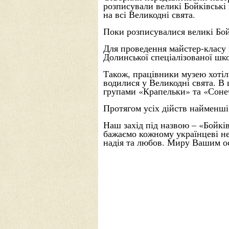
розписували великі Бойківські
на всі Великодні свята.
Поки розписувалися великі Бой
Для проведення майстер-класу 
Долинської спеціалізованої шк
Також, працівники музею хотіли
водилися у Великодні
свята. В
групами «Крапельки» та «Сонеч
Протягом усіх дійств найменш
Наш захід під назвою – «Бойкі
бажаємо кожному українцеві не
надія та любов. Миру Вашим ос