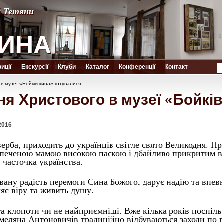
й Тетяни
й Тетяни
ИНА
ИНА
иції
Екскурсії
Клуби
Каталог
Конференції
Контакт
 в музеї «Бойківщина» готувалися…
ня Христового в музеї «Бойкі
2016
верба, приходить до українців світле свято Великодня. Пр
печеною мамою високою паскою і дбайливо прикритим в
 часточка українства.
вану радість перемоги Сина Божого,
дарує надію та впев
ляє віру та живить душу.
а клопоти чи не найприємніші. Вже кілька років поспіл
меляна Антоновичів традиційно відбуваються заходи по пі