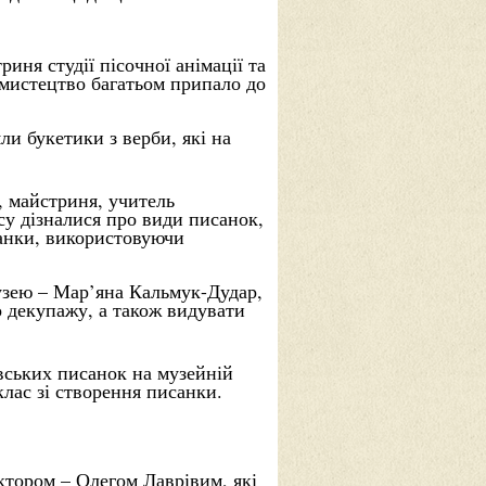
иня студії пісочної анімації та
 мистецтво багатьом припало до
ли букетики з верби, які на
, майстриня, учитель
асу
дізналися про види писанок,
санки, використовуючи
музею – Мар’яна Кальмук-Дудар,
о декупажу, а також видувати
івських писанок на музейній
лас зі створення писанки.
ктором – Олегом Лаврівим, які