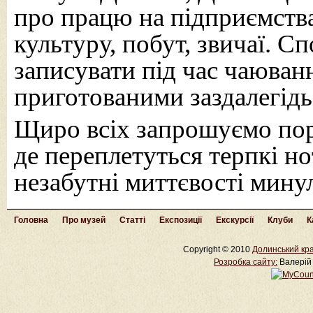
про працю на підприємства
культуру, побут, звичаї. 
записувати під час чаюван
приготованими заздалегідь
Щиро всіх запрошуємо пор
де переплетуться терпкі но
незабутні миттєвості мину
Головна
Про музей
Статті
Експозиції
Екскурсії
Клуби
К
Copyright © 2010
Долинський кра
Розробка cайту:
Валерій 