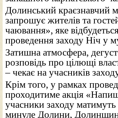
Долинський краєзнавчий 
запрошує жителів та госте
чаювання», яке відбудеться
проведення заходу Ніч у му
Затишна атмосфера, дегуст
розповідь про цілющі влас
– чекає на учасників заходу
Крім того, у рамках прове
проходитиме акція «Напиши
учасники заходу матимуть 
минуле Долини, Долинщини