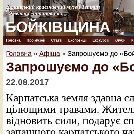
Долинський краєзнавчий музей Тетяни
Долинський краєзнавчий музей Тетяни
і Омеляна Антоновичів
і Омеляна Антоновичів
БОЙКІВЩИНА
БОЙКІВЩИНА
Головна
Про музей
Статті
Експозиції
Екскурсії
Клуби
К
Головна
»
Афіша
»
Запрошуємо до «Бой
Запрошуємо до «Бо
22.08.2017
Карпатська земля здавна с
цілющими травами. Жителі 
відновить сили, подарує сп
запашного карпатського ч