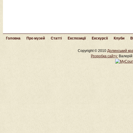
Головна
Про музей
Статті
Експозиції
Екскурсії
Клуби
В
Copyright © 2010
Долинський кра
Розробка cайту:
Валерій 