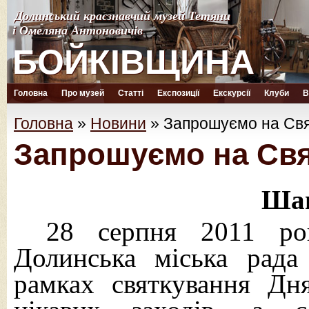
Долинський краєзнавчий музей Тетяни
Долинський краєзнавчий музей Тетяни
і Омеляна Антоновичів
і Омеляна Антоновичів
БОЙКІВЩИНА
БОЙКІВЩИНА
Головна
Про музей
Статті
Експозиції
Екскурсії
Клуби
В
Головна
»
Новини
»
Запрошуємо на Св
Запрошуємо на Свя
Шан
28 серпня 2011 ро
Долинська міська рада
рамках святкування Дн