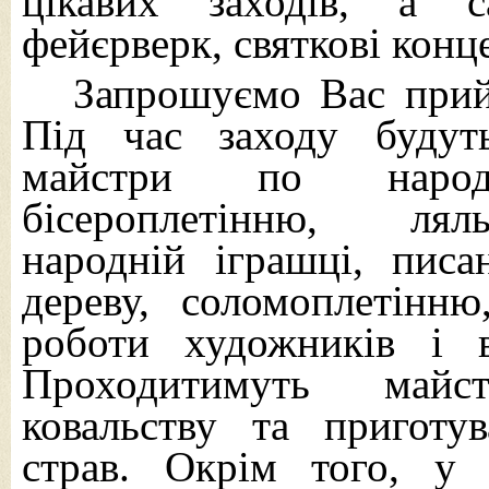
цікавих заходів, а с
фейєрверк, святкові конц
Запрошуємо Вас прийн
Під час заходу будут
майстри по народ
бісероплетінню, ляль
народній іграшці, писа
дереву, соломоплетінн
роботи художників і 
Проходитимуть майст
ковальству та приготу
страв. Окрім того, у