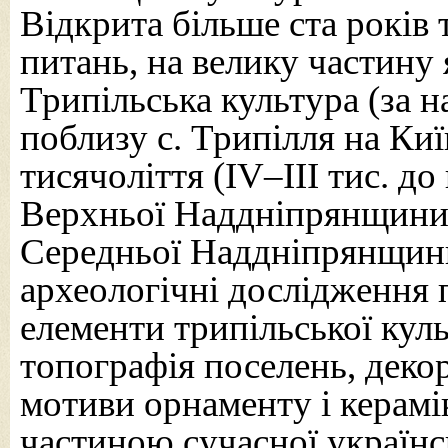
Відкрита більше ста років 
питань, на велику частину я
Трипільська культура (за 
поблизу с. Трипілля на Ки
тисячоліття (IV–III тис. до 
Верхньої Наддніпрянщини 
Середньої Наддніпрянщини
археологічні дослідження
елементи трипільської куль
топографія поселень, деко
мотиви орнаменту і керамі
частиною сучасної українс