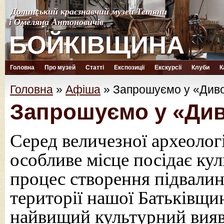
Долинський краєзнавчий музей Тетяни
Долинський краєзнавчий музей Тетяни
і Омеляна Антоновичів
і Омеляна Антоновичів
БОЙКІВЩИНА
БОЙКІВЩИНА
Головна
Про музей
Статті
Експозиції
Екскурсії
Клуби
К
Головна
»
Афіша
»
Запрошуємо у «Диво
Запрошуємо у «Див
Серед величезної археолог
особливе місце посідає кул
процес створення підвалин 
території нашої Батьківщи
найвищий культурний вияв Є