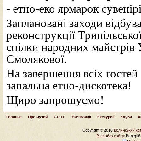
- етно-еко ярмарок сувенір
Заплановані заходи відбув
реконструкції Трипільсько
спілки народних майстрів 
Смолякової.
На завершення всіх гостей 
запальна етно-дискотека!
Щиро запрошуємо!
Головна
Про музей
Статті
Експозиції
Екскурсії
Клуби
К
Copyright © 2010
Долинський кра
Розробка cайту:
Валерій 