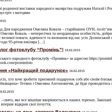
.02.2015
ї родинної виставки народного малярства подружжя Наталії і Р
 зустріч з митцями
2015
ід Дня народження Омеляна Коваля – старійшини ОУН, політ’язня
 Омелян Коваль – непересічна та неординарна особистість, добр
 великої поваги, вдячності та визнання від нас усіх Долинськи
годи 95-річчя ювіляра […]
блог фотоклубу “Промінь”!
19.02.2015
ького народного фотоклубу «Промінь» за адресою https://prominfo
ook.com/prominfoto
іння «Найкращий подарунок»
18.02.2015
 усіх, хто хоче зробити приємний подарунок собі або своїм близь
ківщина» Тетяни і Омеляна Антоновичів, де буде проводитись м
18.02.2015
- свято, яке все міцніше вкорінюється в наших теренах. Закохан
 вперше відкрив свої почуття.
лдату» на день святого Валентина