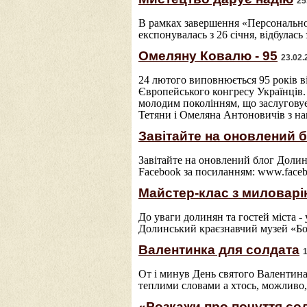
25
В рамках завершення «Персонально
експонувалась з 26 січня, відбулась
Омеляну Ковалю - 95
23.02.
24 лютого виповнюється 95 років в
Європейського конгресу Українців.
молодим поколінням, що заслуговує
Тетяни і Омеляна Антоновичів з на
Завітайте на оновлений 
Завітайте на оновлений блог Долинс
Facebook за посиланням: www.faceb
Майстер-клас з миловар
До уваги долинян та гостей міста -
Долинський краєзнавчий музей «Бой
Валентинка для солдата
От і минув День святого Валентина 
теплими словами а хтось, можливо,
«Розкажи про почуття со