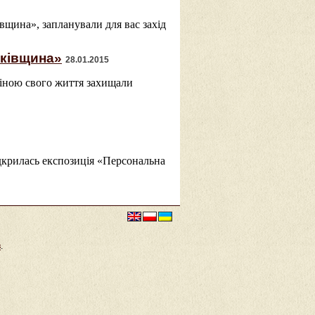
івщина», запланували для вас захід
йківщина»
28.01.2015
. ціною свого життя захищали
дкрилась експозиція «Персональна
в
.