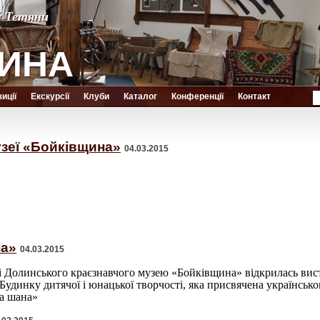
й Тетяни
й Тетяни
ИНА
ИНА
иції
Екскурсії
Клуби
Каталог
Конференції
Контакт
узеї «Бойківщина»
04.03.2015
на»
04.03.2015
алі Долинського краєзнавчого музею «Бойківщина» відкрилась вис
Будинку дитячої і юнацької творчості, яка присвячена українськ
ша шана»