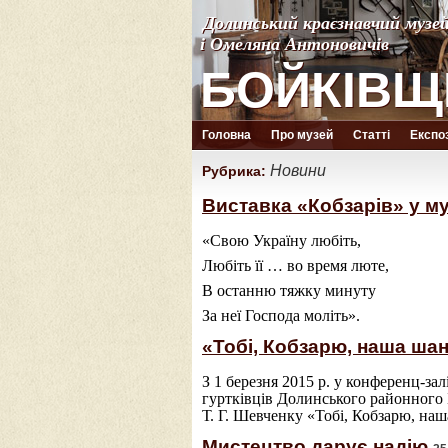
Долинський краєзнавчий музе
Долинський краєзнавчий музе
і Омеляна Антоновичів
і Омеляна Антоновичів
БОЙКІВЩ
БОЙКІВЩ
Головна
Про музей
Статті
Експоз
Новини
Рубрика:
Виставка «Кобзарів» у м
«Свою Україну любіть,
Любіть її … во время люте,
В останню тяжку минуту
За неї Господа моліть».
«Тобі, Кобзарю, наша ша
З 1 березня 2015 р. у конференц-з
гуртківців Долинського районного 
Т. Г. Шевченку «Тобі, Кобзарю, на
Мистецтво дарує надію