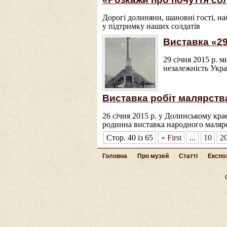
Дорогі долиняни, шановні гості, на
у підтримку наших солдатів
Виставка «29
29 січня 2015 р. м
незалежність Укра
Виставка робіт малярства
26 січня 2015 р. у Долинському кр
родинна виставка народного маляр
Стор. 40 із 65
« First
...
10
2
Головна
Про музей
Статті
Експоз