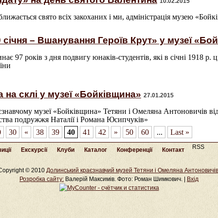
10.02.2015
ближається свято всіх закоханих і ми, адміністрація музею «Бойк
 січня – Вшанування Героїв Крут» у музеї «Бо
инає 97 років з дня подвигу юнаків-студентів, які в січні 1918 р
їни
 на склі у музеї «Бойківщина»
27.01.2015
аєзнавчому музеї «Бойківщина» Тетяни і Омеляна Антоновичів ві
ства подружжя Наталії і Романа Юсипчуків»
0
30
«
38
39
40
41
42
»
50
60
...
Last »
RSS
иції
Екскурсії
Клуби
Каталог
Конференції
Контакт
Copyright © 2010
Долинський краєзнавчий музей Тетяни і Омеляна Антоновичі
Розробка cайту:
Валерій Максимів. Фото: Роман Шимкович. |
Вхід