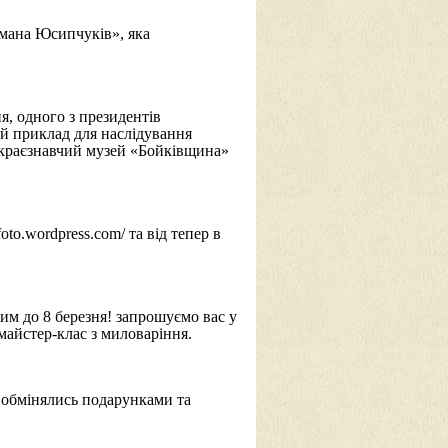
омана Юсипчуків», яка
, одного з президентів
ий приклад для наслідування
й краєзнавчий музей «Бойківщина»
to.wordpress.com/ та від тепер в
ким до 8 березня! запрошуємо вас у
айстер-клас з миловаріння.
і обмінялись подарунками та