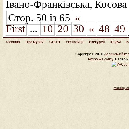
Івано-Франківська, Косова
Стор. 50 із 65
«
First
...
10
20
30
«
48
49
Головна
Про музей
Статті
Експозиції
Екскурсії
Клуби
К
Copyright © 2010
Долинський кра
Розробка cайту:
Валерій 
Multilingu