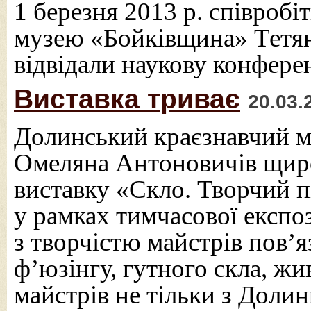
1 березня 2013 р. співроб
музею «Бойківщина» Тетян
відвідали наукову конфере
Виставка триває
20.03.
Долинський краєзнавчий м
Омеляна Антоновичів щиро
виставку «Скло. Творчий п
у рамках тимчасової експо
з творчістю майстрів пов’
ф’юзінгу, гутного скла, жи
майстрів не тільки з Долин