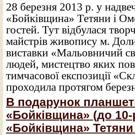
28 березня 2013 р. у надве
«Бойківщина» Тетяни і Ом
гостей. Тут відбулася творч
майстрів живопису м. Доли
виставки «Мальовничий сві
людей, мистецтво яких пов’
тимчасової експозиції «Скл
проходила протягом березн
В подарунок планшет
«Бойківщина» (до 10-
«Бойківщина» Тетяни