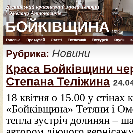
Долинський краєзнавчий музей Тетяни
Долинський краєзнавчий музей Тетяни
і Омеляна Антоновичів
і Омеляна Антоновичів
БОЙКІВЩИНА
БОЙКІВЩИНА
Головна
Про музей
Статті
Експозиції
Екскурсії
Клуби
К
Новини
Рубрика:
Краса Бойківщини чер
Степана Теліжина
24.0
18 квітня о 15.00 у стінах
«Бойківщина» Тетяни і Ом
тепла зустріч долинян – ш
автором діючого вернісаж