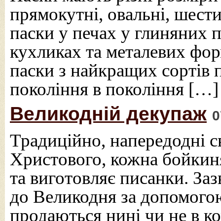
прямокутні, овальні, шест
паски у печах у глиняних 
кухликах та металевих фор
паски з найкращих сортів
покоління в покоління […]
Великодній декупаж
0
Традиційно, напередодні с
Христового, кожна бойкин
та виготовляє писанки. За
до Великодня за допомогою
продаються нині чи не в 