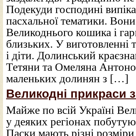
Подекуди господині випік
пасхальної тематики. Вон
Великоднього кошика і гар
близьких. У виготовленні т
і діти. Долинський краєзн
Тетяни та Омеляна Антон
маленьких долинян з […]
Великодні прикраси з
Майже по всій Україні Вел
у деяких регіонах побутуют
Паски мають різні розміри