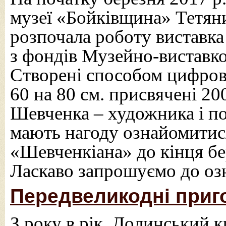
музеї «Бойківщина» Тетян
розпочала роботу виставка
з фондів Музейно-виставко
Створені способом цифров
60 на 80 см. присвячені 20
Шевченка – художника і по
мають нагоду ознайомитися
«Шевченкіана» до кінця бе
Ласкаво запрошуємо до оз
Передвеликодні приг
З року в рік, Долинський 