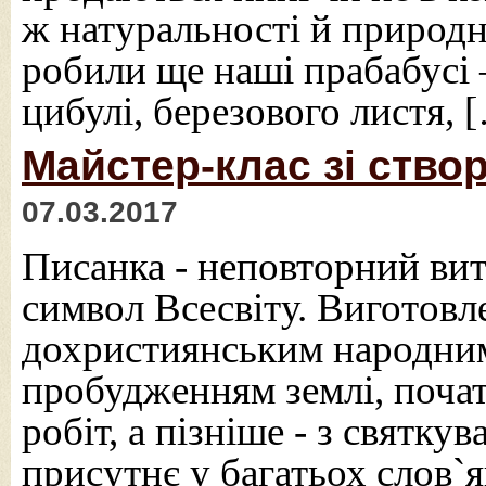
ж натуральності й природно
робили ще наші прабабус
цибулі, березового листя, 
Майстер-клас зі ство
07.03.2017
Писанка - неповторний вит
символ Всесвіту. Виготовл
дохристиянським народним 
пробудженням землі, поча
робіт, а пізніше - з святк
присутнє у багатьох слов`я