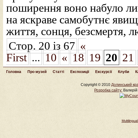
поширення воно набуло ли
на яскраве самобутнє явищ
життя, сонця, безсмертя, 
Стор. 20 із 67
«
First
...
10
«
18
19
20
21
Головна
Про музей
Статті
Експозиції
Екскурсії
Клуби
К
Copyright © 2010
Долинський кра
Розробка cайту:
Валерій 
Multilingu