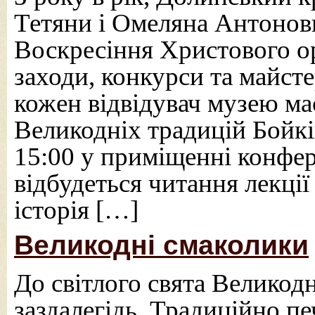
Тетяни і Омеляна Антонови
Воскресіння Христового орг
заходи, конкурси та майст
кожен відвідувач музею ма
Великодніх традицій Бойкі
15:00 у приміщенні конфе
відбудеться читання лекці
історія […]
Великодні смаколики
До світлого свята Великод
заздалегідь. Традиційно п