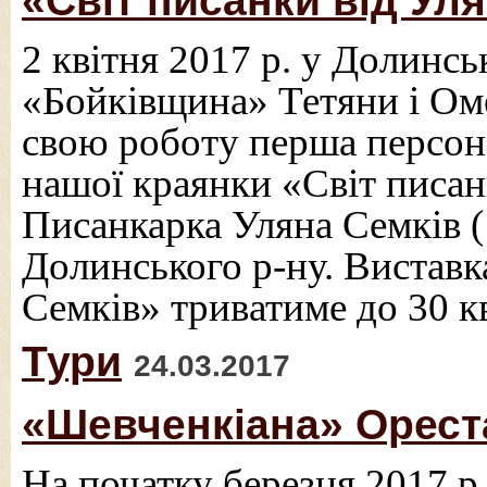
«Світ писанки від Ул
2 квітня 2017 р. у Долинс
«Бойківщина» Тетяни і Ом
свою роботу перша персона
нашої краянки «Світ писан
Писанкарка Уляна Семків (
Долинського р-ну. Виставк
Семків» триватиме до 30 кв
Тури
24.03.2017
«Шевченкіана» Ореста
На початку березня 2017 р