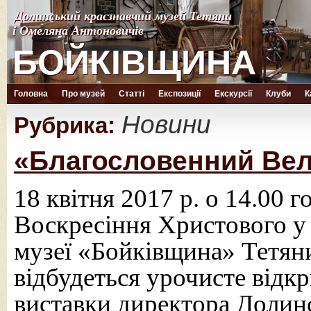
Долинський краєзнавчий музей Тетяни
Долинський краєзнавчий музей Тетяни
і Омеляна Антоновичів
і Омеляна Антоновичів
БОЙКІВЩИНА
БОЙКІВЩИНА
Головна
Про музей
Статті
Експозиції
Екскурсії
Клуби
К
Новини
Рубрика:
«Благословенний Ве
18 квітня 2017 р. о 14.00 г
Воскресіння Христового у
музеї «Бойківщина» Тетян
відбудеться урочисте відк
виставки директора Долин