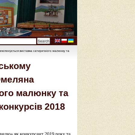
експонується виставка сатиричного малюнку та
нському
Омеляна
ого малюнку та
конкурсів 2018
вилю» як конкурсант 2019 року та