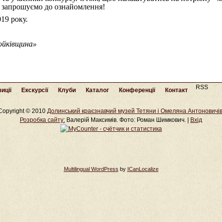
ії запрошуємо до ознайомлення!
19 року.
ойківщина»
RSS
иції
Екскурсії
Клуби
Каталог
Конференції
Контакт
Copyright © 2010
Долинський краєзнавчий музей Тетяни і Омеляна Антоновичі
Розробка cайту:
Валерій Максимів. Фото: Роман Шимкович. |
Вхід
Multilingual WordPress
by
ICanLocalize