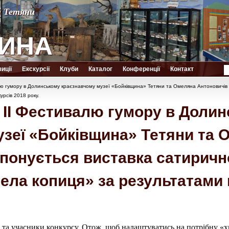
й Тетяни
й Тетяни
ИНА
ИНА
иції
Екскурсії
Клуби
Каталог
Конференції
Контакт
лю гумору в Долинському краєзнавчому музеї «Бойківщина» Тетяни та Омеляна Антоновичів 
урсів 2018 року.
 ІІ Фестивалю гумору в Доли
узеї «Бойківщина» Тетяни та 
спонується виставка сатиричн
ела копиця» за результатами 
та учасники конкурсу. Отож, щоб налаштуватись на потрібну «х