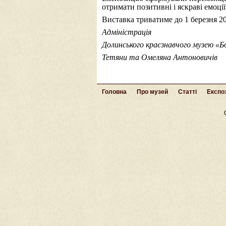
отримати позитивні і яскраві емоц
Виставка триватиме до 1 березня 20
Адміністрація
Долинського краєзнавчого музею «Б
Тетяни та Омеляна Антоновичів
Головна
Про музей
Статті
Експоз