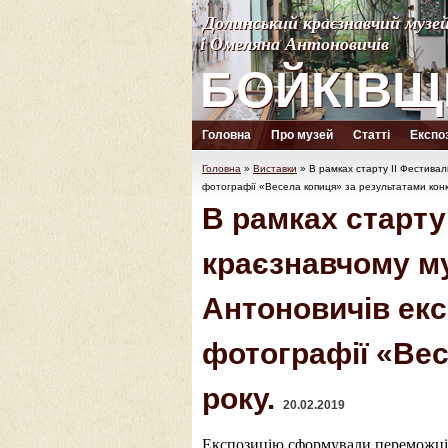
Долинський краєзнавчий музе
Долинський краєзнавчий музе
і Омеляна Антоновичів
і Омеляна Антоновичів
БОЙКІВЩ
БОЙКІВЩ
Головна
Про музей
Статті
Експоз
Головна
»
Виставки
»
В рамках старту ІІ Фестива
фотографії «Весела копиця» за результатами конк
В рамках старту
краєзнавчому м
Антоновичів ек
фотографії «Вес
року.
20.02.2019
Експозицію сформували переможці 