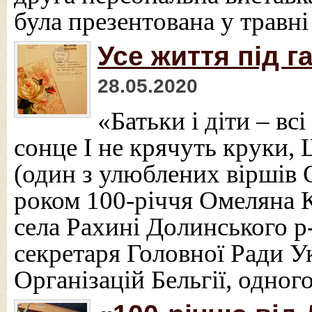
була презентована у травні
Усе життя під г
28.05.2020
«Батьки і діти – вс
сонце І не крячуть круки, 
(один з улюблених віршів 
роком 100-річчя Омеляна 
села Рахині Долинського р
секретаря Головної Ради 
Організацій Бельгії, одног