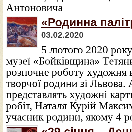
Антоновича
«Родинна паліт
03.02.2020
5 лютого 2020 рок
музеї «Бойківщина» Тетян
розпочне роботу художня 
творчої родини зі Львова. 
представлять художні кар
робіт, Наталя Курій Макси
учасник родини, якому 4 р
«29 січня – Ден