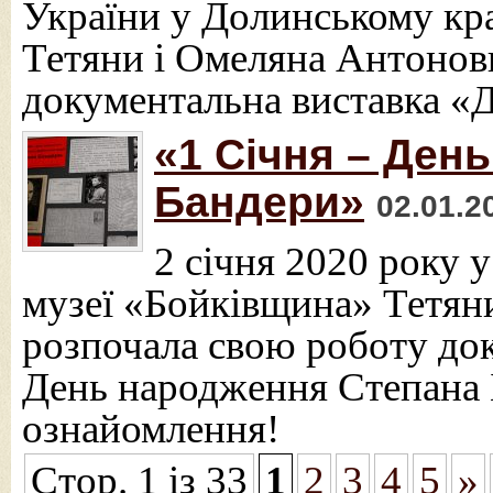
України у Долинському кр
Тетяни і Омеляна Антонов
документальна виставка «
«1 Січня – Ден
Бандери»
02.01.2
2 січня 2020 року 
музеї «Бойківщина» Тетян
розпочала свою роботу док
День народження Степана 
ознайомлення!
Стор. 1 із 33
1
2
3
4
5
»