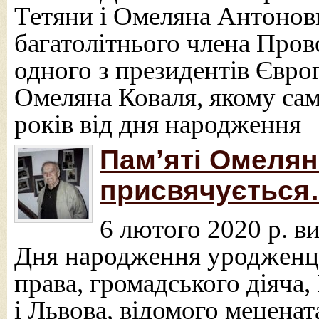
Тетяни і Омеляна Антонови
багатолітнього члена Пров
одного з президентів Євро
Омеляна Коваля, якому са
років від дня народження
Пам’яті Омелян
присвячується
6 лютого 2020 р. в
Дня народження уродженця
права, громадського діяча
і Львова, відомого мецена