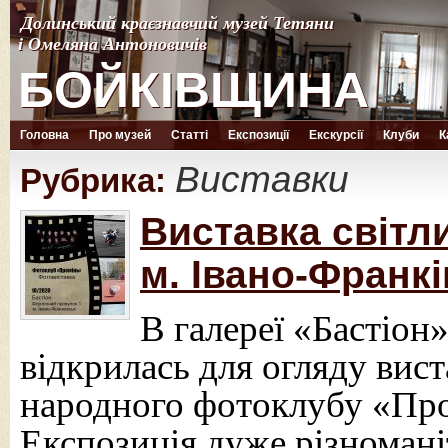
Долинський краєзнавчий музей Тетяни
Долинський краєзнавчий музей Тетяни
і Омеляна Антоновичів
і Омеляна Антоновичів
БОЙКІВЩИНА
БОЙКІВЩИНА
Головна
Про музей
Статті
Експозиції
Екскурсії
Клуби
К
Виставки
Рубрика:
Виставка світл
м. Івано-Франкі
В галереї «Бастіон
відкрилась для огляду вис
народного фотоклубу «Про
Експозиція дуже різноманіт