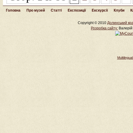
Головна
Про музей
Статті
Експозиції
Екскурсії
Клуби
К
Copyright © 2010
Долинський кра
Розробка cайту:
Валерій 
Multilingu