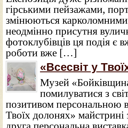
гірськими пейзажами, порт
змінюються карколомними 
неодмінно присутня вуличн
фотоклубівців ця подія є 
роботи вже […]
«Всесвіт у Тво
Музей «Бойківщина
помилуватися з св
позитивом персональною в
Твоїх долонях» майстрині 
друга персональна виставк