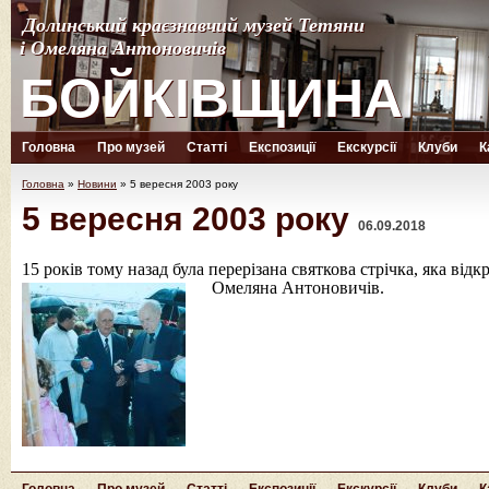
Долинський краєзнавчий музей Тетяни
Долинський краєзнавчий музей Тетяни
і Омеляна Антоновичів
і Омеляна Антоновичів
БОЙКІВЩИНА
БОЙКІВЩИНА
Головна
Про музей
Статті
Експозиції
Екскурсії
Клуби
К
Головна
»
Новини
»
5 вересня 2003 року
5 вересня 2003 року
06.09.2018
15 років тому назад була перерізана святкова стрічка, яка ві
Омеляна Антоновичів.