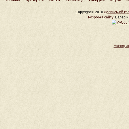
Головна
Про музей
Статті
Експозиції
Екскурсії
Клуби
К
Copyright © 2010
Долинський кра
Розробка cайту:
Валерій 
Multilingu