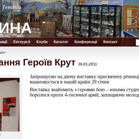
й Тетяни
й Тетяни
ИНА
ИНА
иції
Екскурсії
Клуби
Каталог
Конференції
Контакт
Крут
ання Героїв Крут
26.01.2011
Запрошуємо на діючу виставку присвячену річниці
вшановується в нашій країні 29 січня.
Виставка знайомить з героями бою – юними студент
боролися проти 4-тисячної армії, захищаючи молод
и"