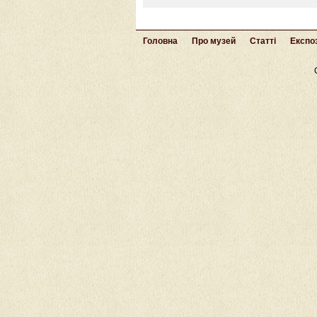
Головна
Про музей
Статті
Експоз