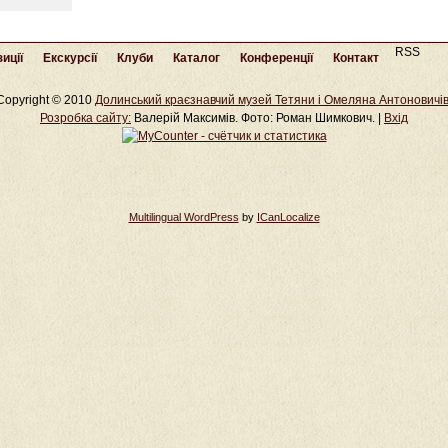
RSS
иції
Екскурсії
Клуби
Каталог
Конференції
Контакт
Copyright © 2010
Долинський краєзнавчий музей Тетяни і Омеляна Антоновичі
Розробка cайту:
Валерій Максимів. Фото: Роман Шимкович. |
Вхід
Multilingual WordPress
by
ICanLocalize