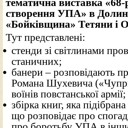
тематична виставка «68-
створення УПА» в Долин
«Бойківщина» Тетяни і 
Тут представлені:
стенди зі світлинами про
станичних;
банери – розповідають п
Романа Шухевича («Чупри
воїнів повстанської армії;
збірка книг, яка підібран
що розповідає про спога
про боротьбу УПА в інших