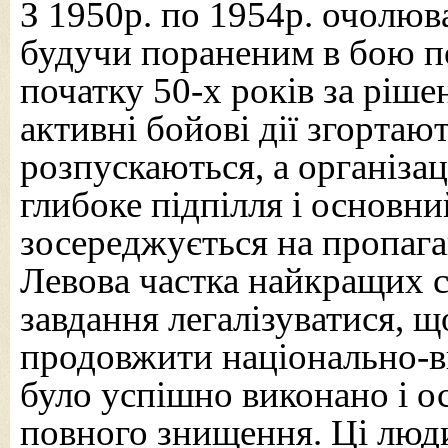
З 1950р. по 1954р. очолю
будучи пораненим в бою п
початку 50-х років за рі
активні бойові дії згортаю
розпускаються, а організа
глибоке підпілля і основн
зосереджується на пропага
Левова частка найкращих
завдання легалізуватися, 
продовжити національно-в
було успішно виконано і ос
повного знищення. Ці люди