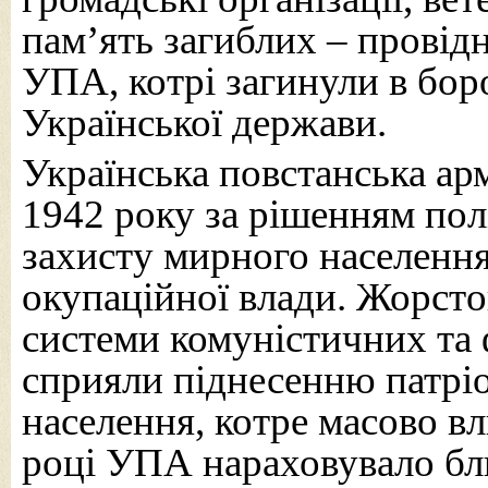
пам’ять загиблих – провід
УПА, котрі загинули в боро
Української держави.
Українська повстанська ар
1942 року за рішенням по
захисту мирного населення
окупаційної влади. Жорсто
системи комуністичних та
сприяли піднесенню патрі
населення, котре масово в
році УПА нараховувало бли