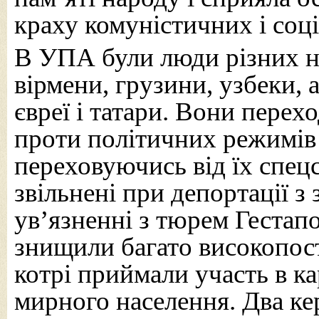
краху комуністичних і соціа
В УПА були люди різних н
вірмени, грузини, узбеки, а
євреї і татари. Вони пере
проти політичних режимів 
переховуючись від їх спец
звільнені при депортації з
ув’язненні з тюрем Геста
знищили багато високопос
котрі приймали участь в к
мирного населення. Два к