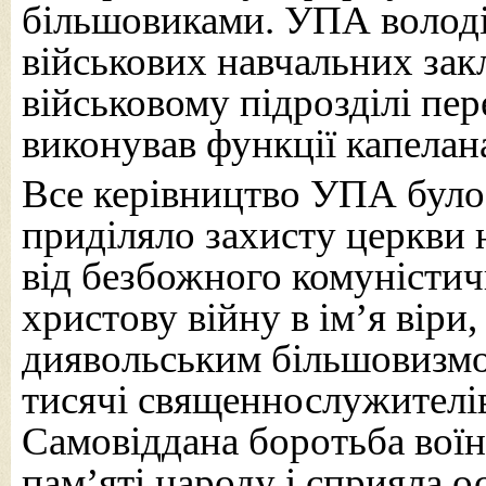
більшовиками. УПА володі
військових навчальних зак
військовому підрозділі пе
виконував функції капелан
Все керівництво УПА було 
приділяло захисту церкви 
від безбожного комуністи
христову війну в ім’я віри,
диявольським більшовизмо
тисячі священнослужителів
Самовіддана боротьба вої
пам’яті народу і сприяла о