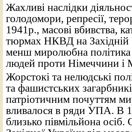
Жахливі наслідки діяльност
голодомори, репресії, теро
1941р., масові вбивства, к
тюрмах НКВД на Західній У
менш миролюбна політика 
людей проти Німеччини і 
Жорстокі та нелюдські пол
та фашистських загарбник
патріотичним почуттям ми
вливалося в ряди УПА. В 
близько півмільйона осіб.