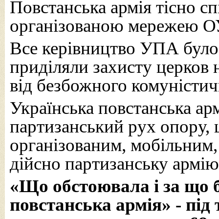
Повстанська армія тісно с
організованою мережею О
Все керівництво УПА було 
приділяли захисту церков 
від безбожного комуністи
Українська повстанська а
партизанський рух опору, 
організованим, мобільним,
дійсно партизанську армію
«Що обстоювала і за що 
повстанська армія» - під