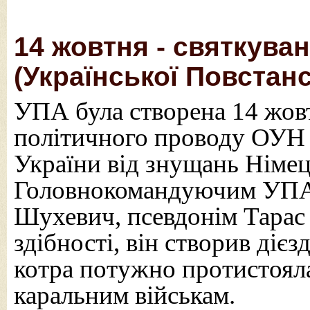
14 жовтня - святкува
(Української Повстанс
УПА була створена 14 жов
політичного проводу ОУН 
України від знущань Німец
Головнокомандуючим УПА, 
Шухевич, псевдонім Тарас
здібності, він створив дієз
котра потужно протистоял
каральним військам.