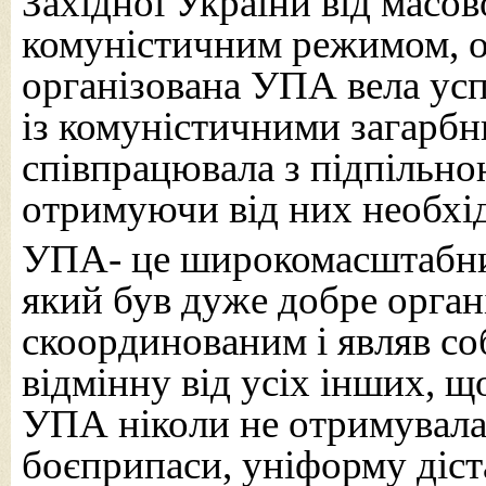
Західної України від масо
комуністичним режимом, 
організована УПА вела усп
із комуністичними загарб
співпрацювала з підпільн
отримуючи від них необхі
УПА- це широкомасштабни
який був дуже добре орган
скоординованим і являв со
відмінну від усіх інших, щ
УПА ніколи не отримувала
боєприпаси, уніформу діст