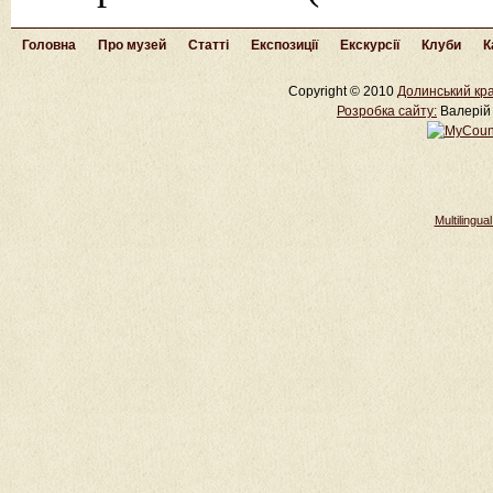
Головна
Про музей
Статті
Експозиції
Екскурсії
Клуби
К
Copyright © 2010
Долинський кра
Розробка cайту:
Валерій 
Multilingu