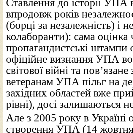
Ставлення до історії УПА 
впродовж років незалежно
(борці за незалежність) і 
колаборанти): сама оцінка 
пропагандистські штампи 
офіційне визнання УПА в
світової війні та пов’язан
ветеранам УПА пільг на де
західних областей вже при
рівні), досі залишаються 
Але з 2005 року в Україні 
створення УПА (14 жовтня