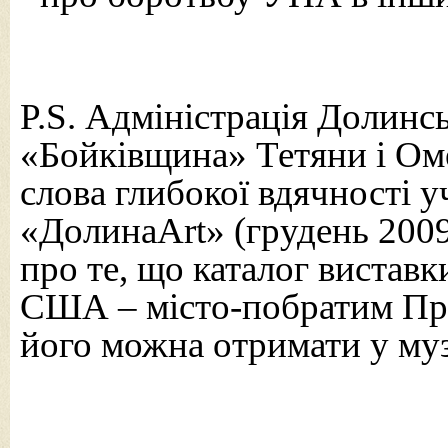
P.S. Адміністрація Долинс
«Бойківщина» Тетяни і Ом
слова глибокої вдячності 
«ДолинаArt» (грудень 2009
про те, що каталог виставки
США – місто-побратим Пр
його можна отримати у муз