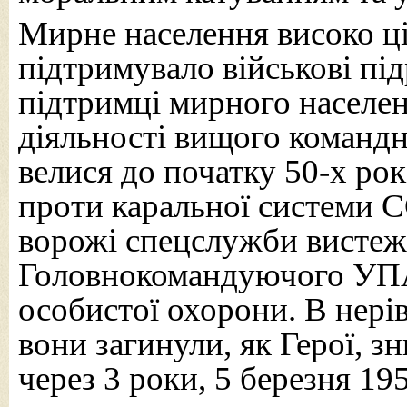
Мирне населення високо ц
підтримувало військові пі
підтримці мирного населен
діяльності вищого командно
велися до початку 50-х рок
проти каральної системи С
ворожі спецслужби вистеж
Головнокомандуючого УПА
особистої охорони. В нері
вони загинули, як Герої, 
через 3 роки, 5 березня 19