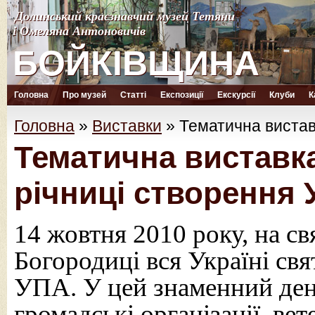
Долинський краєзнавчий музей Тетяни
Долинський краєзнавчий музей Тетяни
і Омеляна Антоновичів
і Омеляна Антоновичів
БОЙКІВЩИНА
БОЙКІВЩИНА
Головна
Про музей
Статті
Експозиції
Екскурсії
Клуби
К
Головна
»
Виставки
»
Тематична вистав
Тематична виставка
річниці створення
14 жовтня 2010 року, на с
Богородиці вся Україні св
УПА. У цей знаменний ден
громадські організації, 