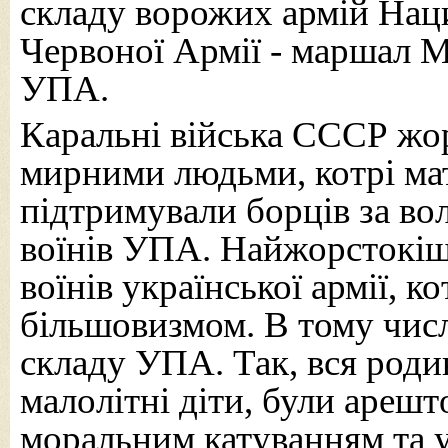
складу ворожих армій Наци
Червоної Армії - маршал М
УПА.
Каральні війська СССР жор
мирними людьми, котрі мат
підтримували борців за во
воїнів УПА. Найжорстокіші
воїнів української армії, ко
більшовизмом. В тому числ
складу УПА. Так, вся род
малолітні діти, були арешт
моральним катуванням та 