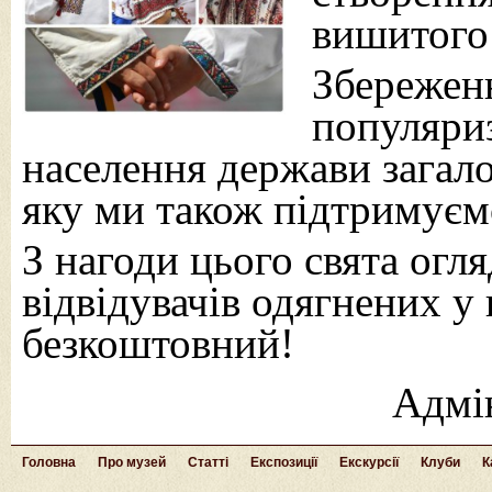
вишитого 
Збереженн
популяриз
населення держави загало
яку ми також підтримуєм
З нагоди цього свята огля
відвідувачів одягнених у
безкоштовний!
Адмі
Головна
Про музей
Статті
Експозиції
Екскурсії
Клуби
К