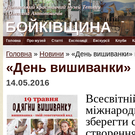
Долинський краєзнавчий музей Тетяни
Долинський краєзнавчий музей Тетяни
і Омеляна Антоновичів
і Омеляна Антоновичів
БОЙКІВЩИНА
БОЙКІВЩИНА
Головна
Про музей
Статті
Експозиції
Екскурсії
Клуби
К
Головна
»
Новини
»
«День вишиванки» 
«День вишиванки» 
14.05.2016
Всесвітн
міжнародн
зберегти 
створення