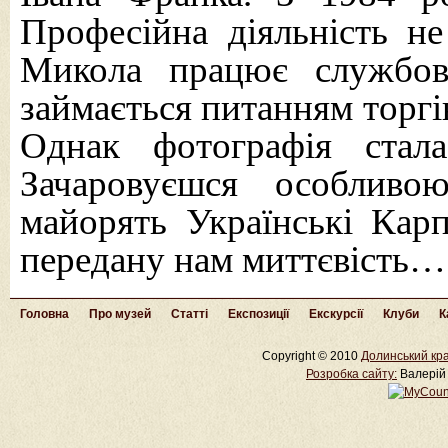
Професійна діяльність не
Микола працює службовц
займається питанням торгі
Однак фотографія стал
Зачаровуєшся особлив
майорять Українські Карп
передану нам миттєвість…
Головна
Про музей
Статті
Експозиції
Екскурсії
Клуби
К
Copyright © 2010
Долинський кра
Розробка cайту:
Валерій 