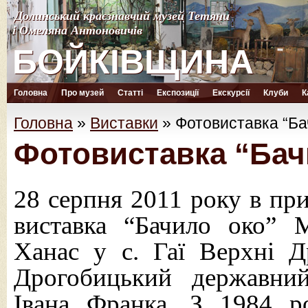
Долинський краєзнавчий музей Тетяни
Долинський краєзнавчий музей Тетяни
і Омеляна Антоновичів
і Омеляна Антоновичів
БОЙКІВЩИНА
БОЙКІВЩИНА
Головна
Про музей
Статті
Експозиції
Екскурсії
Клуби
К
Головна
»
Виставки
»
Фотовиставка “Ба
Фотовиставка “Бач
28 серпня 2011 року в пр
виставка “Бачило око” 
Ханас у с. Гаї Верхні Д
Дрогобицький державний
Івана Франка. З 1984 