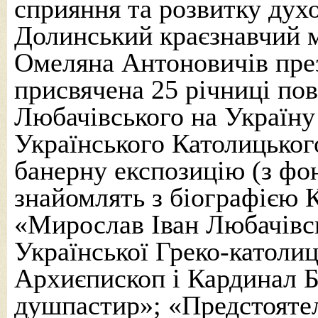
сприяння та розвитку дух
Долинський краєзнавчий 
Омеляна Антоновичів през
присвячена 25 річниці по
Любачівського на Україну
Українського Католицьког
банерну експозицію (з фо
знайомлять з біографією 
«Мирослав Іван Любачівс
Української Греко-католи
Архиєпископ і Кардинал Б
душпастир»; «Предстоятел