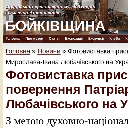
Долинський краєзнавчий музей Тетяни
Долинський краєзнавчий музей Тетяни
і Омеляна Антоновичів
і Омеляна Антоновичів
БОЙКІВЩИНА
БОЙКІВЩИНА
Головна
Про музей
Статті
Експозиції
Екскурсії
Клуби
К
Головна
»
Новини
»
Фотовиставка присв
Мирослава-Івана Любачівського на Укр
Фотовиставка прис
повернення Патріа
Любачівського на У
З метою духовно-націонал