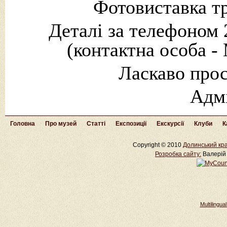
Фотовиставка тр
Деталі за телефоном 
(контактна особа -
Ласкаво прос
Адм
Головна
Про музей
Статті
Експозиції
Екскурсії
Клуби
К
Copyright © 2010
Долинський кра
Розробка cайту:
Валерій 
Multilingu