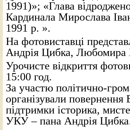
1991)»; «Глава відроджено
Кардинала Мирослава Іван
1991 р. ».
На фотовиставці предста
Андрія Цибка, Любомира 
Урочисте відкриття фотов
15:00 год.
За участю політично-грома
організували повернення Б
підтримки історика, мист
УКУ – пана Андрія Цибка