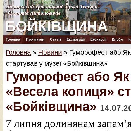
Долинський краєзнавчий музей Тетяни
Долинський краєзнавчий музей Тетяни
і Омеляна Антоновичів
і Омеляна Антоновичів
БОЙКІВЩИНА
БОЙКІВЩИНА
Головна
Про музей
Статті
Експозиції
Екскурсії
Клуби
К
Головна
»
Новини
»
Гуморофест або Як
стартував у музеї «Бойківщина»
Гуморофест або Як
«Весела копиця» ст
«Бойківщина»
14.07.2
7 липня долинянам запам’я