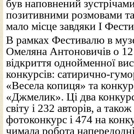
був наповнений зустрічами
позитивними розмовами та 
мало місце завдяки І Фест
В рамках Фестивалю в муз
Омеляна Антоновичів о 12 
відкриття однойменної вис
конкурсів: сатирично-гум
«Весела копиця» та конку
«Джмелик». Ці два конкурс
світу і 232 авторів, а тако
фотоконкурс і 474 на конк
чимала робота напередодн