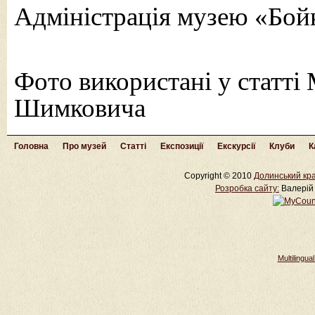
Адміністрація музею «Бой
Фото використані у статті
Шимковича
Головна
Про музей
Статті
Експозиції
Екскурсії
Клуби
К
Copyright © 2010
Долинський кра
Розробка cайту:
Валерій 
Multilingu