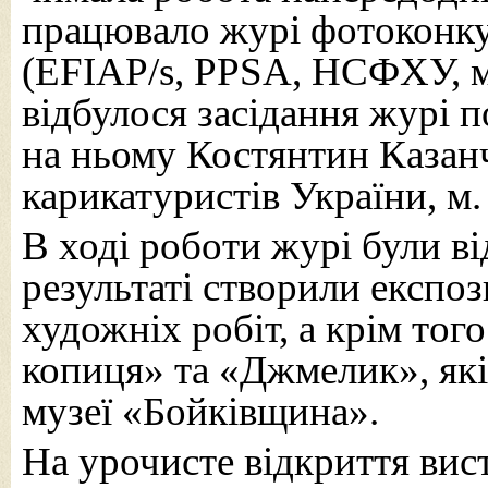
працювало журі фотоконку
(EFIAP/s, PPSA, НСФХУ, м.
відбулося засідання
журі п
на ньому Костянтин Казанч
карикатуристів України, м.
В ході роботи журі були ві
результаті створили експоз
художніх робіт, а крім тог
копиця» та «Джмелик», які
музеї «Бойківщина».
На урочисте відкриття вис