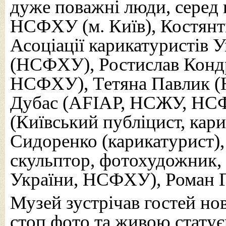
дуже поважні люди, серед 
НСФХУ (м. Київ), Костянт
Асоціації карикатуристів 
(НСФХУ), Ростислав Конд
НСФХУ), Тетяна Павлик 
Дубас (АFІАР, НСЖУ, НСФ
(Київський публіцист, кар
Сидоренко (карикатурист)
скульптор, фотохудожник,
України, НСФХУ), Роман Г
Музей зустрічав гостей но
стоп фото та живою статує