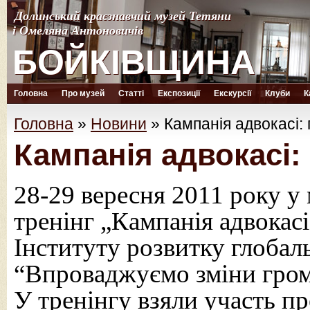
Долинський краєзнавчий музей Тетяни
Долинський краєзнавчий музей Тетяни
і Омеляна Антоновичів
і Омеляна Антоновичів
БОЙКІВЩИНА
БОЙКІВЩИНА
Головна
Про музей
Статті
Експозиції
Екскурсії
Клуби
К
Головна
»
Новини
»
Кампанія адвокасі: 
Кампанія адвокасі:
28-29 вересня 2011 року у
тренінг „Кампанія адвокасі
Інституту розвитку глобал
“Впроваджуємо зміни гро
У тренінгу взяли участь п