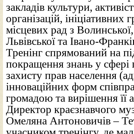
закладів культури, активіс
організацій, ініціативних 
місцевих рад з Волинської
Львівської та Івано-Франкі
Тренінг спрямований на пі
покращення знань у сфері 
захисту прав населення (ад
інноваційних форм співпра
громадою та вирішення її 
Директор краєзнавчого му
Омеляна Антоновичів – Тет
учасником тренінгу, де мал