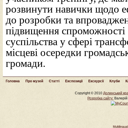
розвинути навички щодо е
до розробки та впроваджен
підвищення спроможності 
суспільства у сфері транс
місцеві осередки громадськ
громади.
Головна
Про музей
Статті
Експозиції
Екскурсії
Клуби
К
Copyright © 2010
Долинський кра
Розробка cайту:
Валерій 
Multilingu