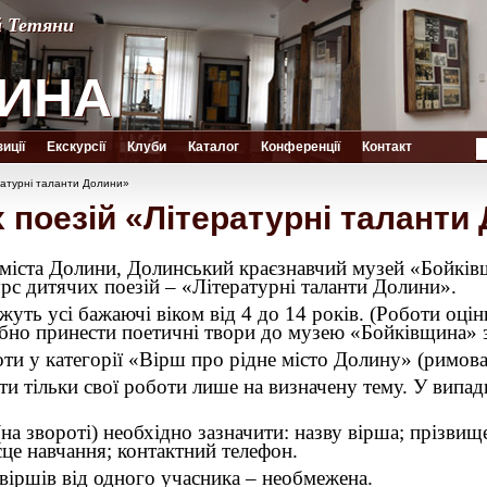
й Тетяни
й Тетяни
ИНА
ИНА
иції
Екскурсії
Клуби
Каталог
Конференції
Контакт
ратурні таланти Долини»
 поезій «Літературні таланти
 міста Долини, Долинський краєзнавчий музей «Бойків
с дитячих поезій – «Літературні таланти Долини».
уть усі бажаючі віком від 4 до 14 років. (Роботи оці
ібно принести поетичні твори до музею «Бойківщина» з
и у категорії «Вірш про рідне місто Долину» (римован
и тільки свої роботи лише на визначену тему. У випа
а звороті) необхідно зазначити: назву вірша; прізвище,
сце навчання; контактний телефон.
 віршів від одного учасника – необмежена.