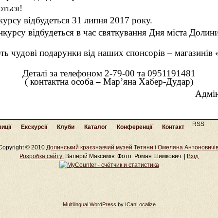
ються!
урсу відбудеться 31 липня 2017 року.
урсу відбудеться в час святкування Дня міста Долини
ь чудові подарунки від наших спонсорів – магазинів 
Деталі за телефоном 2-79-00 та 0951191481
( контактна особа – Мар’яна Хабер-Дудар)
Адмін
RSS
иції
Екскурсії
Клуби
Каталог
Конференції
Контакт
Copyright © 2010
Долинський краєзнавчий музей Тетяни і Омеляна Антоновичі
Розробка cайту:
Валерій Максимів. Фото: Роман Шимкович. |
Вхід
Multilingual WordPress
by
ICanLocalize