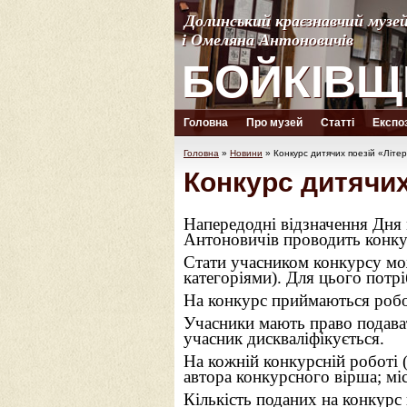
Долинський краєзнавчий музе
Долинський краєзнавчий музе
і Омеляна Антоновичів
і Омеляна Антоновичів
БОЙКІВЩ
БОЙКІВЩ
Головна
Про музей
Статті
Експоз
Головна
»
Новини
»
Конкурс дитячих поезій «Літе
Конкурс дитячих
Напередодні відзначення Дня
Антоновичів проводить конкур
Стати учасником конкурсу мож
категоріями). Для цього потр
На конкурс приймаються робот
Учасники мають право подават
учасник дискваліфікується.
На кожній конкурсній роботі (н
автора конкурсного вірша; мі
Кількість поданих на конкурс