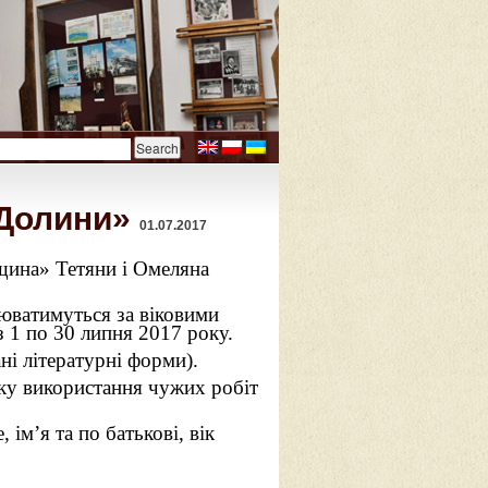
 Долини»
01.07.2017
щина» Тетяни і Омеляна
нюватимуться за віковими
 1 по 30 липня 2017 року.
і літературні форми).
дку використання чужих робіт
 ім’я та по батькові, вік