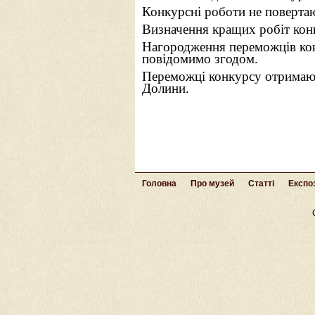
Конкурсні роботи не поверта
Визначення кращих робіт конк
Нагородження переможців конк
повідомимо згодом.
Переможці конкурсу отримают
Долини.
Головна
Про музей
Статті
Експоз