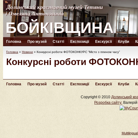
Долинський краєзнавчий музей Тетяни
Долинський краєзнавчий музей Тетяни
і Омеляна Антоновичів
і Омеляна Антоновичів
БОЙКІВЩИНА
БОЙКІВЩИНА
Головна
Про музей
Статті
Експозиції
Екскурсії
Клуби
К
Головна
»
Новини
»
Конкурсні роботи ФОТОКОНКУРС “Місто з плином часу”
Конкурсні роботи ФОТОКОНК
Головна
Про музей
Статті
Експозиції
Екскурсії
Клуби
К
Copyright © 2010
Долинський кра
Розробка cайту:
Валерій 
Multilingu