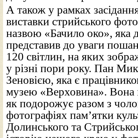
А також у рамках засіданн
виставки стрийського фот
назвою «Бачило око», яка 
представив до уваги пошан
120 світлин, на яких зобр
у різні пори року. Пан Ми
Зеновією, яка є працівник
музею «Верховина». Вона п
як подорожує разом з чоло
фотографіях пам’ятки куль
Долинського та Стрийськог