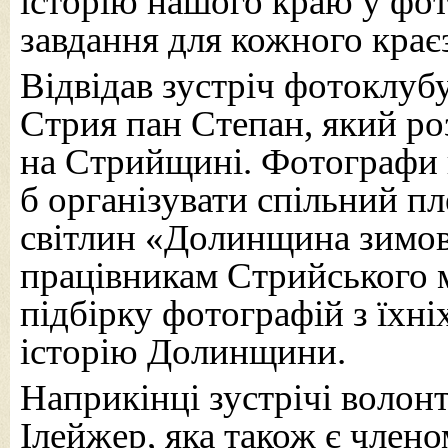
історію нашого краю у фо
завдання для кожного крає
Відвідав зустріч фотоклуб
Стрия пан Степан, який ро
на Стрийщині. Фотографи г
б організувати спільний п
світлин «Долинщина зимов
працівникам Стрийського 
підбірку фотографій з їхні
історію Долинщини.
Наприкінці зустрічі воло
Ілейжер, яка також є член