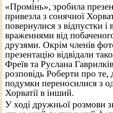
«Промінь», зробила презен
привезла з сонячної Хорва
повернулися з відпустки і
враженнями від побаченого
друзями. Окрім членів фот
презентацію відвідали та
Фреїв та Руслана Гаврилків
розповідь Роберти про те, 
подумки переносилися з о
Хорватії в інший.
У ході дружньої розмови зг