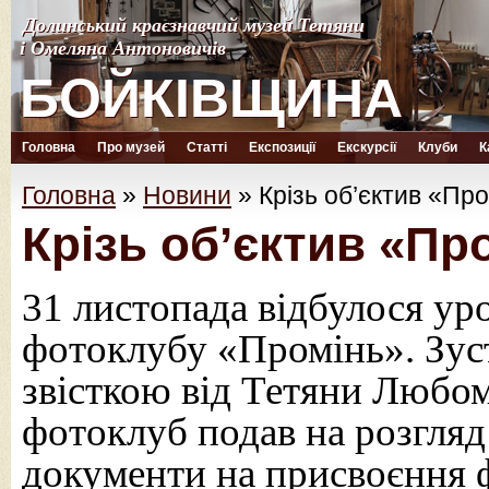
Долинський краєзнавчий музей Тетяни
Долинський краєзнавчий музей Тетяни
і Омеляна Антоновичів
і Омеляна Антоновичів
БОЙКІВЩИНА
БОЙКІВЩИНА
Головна
Про музей
Статті
Експозиції
Екскурсії
Клуби
К
Головна
»
Новини
»
Крізь об’єктив «Пр
Крізь об’єктив «Пр
31 листопада відбулося ур
фотоклубу «Промінь». Зус
звісткою від Тетяни Любом
фотоклуб подав на розгляд
документи на присвоєння 