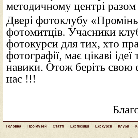
методичному центрі разом
Двері фотоклубу «Промінь
фотомитців. Учасники клу
фотокурси для тих, хто пр
фотографії, має цікаві іде
навики. Отож беріть свою 
нас !!!
Благ
Головна
Про музей
Статті
Експозиції
Екскурсії
Клуби
К