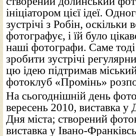
створений долинський фот
ініціатором цієї ідеї. Одн
зустрічі з Робін, оскільки
фотографує, і їй було ціка
наші фотографи. Саме тод
зробити зустрічі регулярни
цю ідею підтримав міський
фотоклуб «Промінь» розпоч
На сьогоднішній день фото
вересень 2010, виставка у
Дня міста; створений фото
виставка у Івано-Франківс