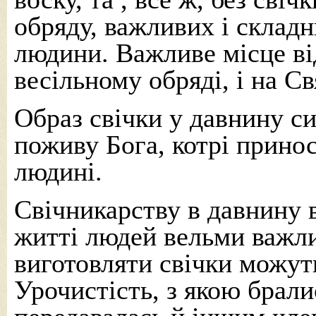
обряду, важливих і складн
людини. Важливе місце в
весільному обряді, і на Св
Образ свічки у давнину си
поживу Бога, котрі прино
людині.
Свічникарству в давнину 
житті людей вельми важли
виготовляти свічки можут
Урочистість, з якою брали