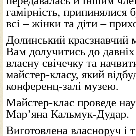
передавалась й іншим чле
гамірність, припинялися б
всі – жінки та діти – прих
Долинський краєзнавчий 
Вам долучитись до давніх
власну свічечку та начвити
майстер-класу, який відбуд
конференц-залі музею.
Майстер-клас проведе нау
Мар’яна Кальмук-Дудар.
Виготовлена власноруч і 