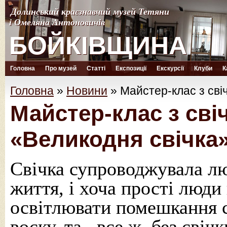
Долинський краєзнавчий музей Тетяни
Долинський краєзнавчий музей Тетяни
і Омеляна Антоновичів
і Омеляна Антоновичів
БОЙКІВЩИНА
БОЙКІВЩИНА
Головна
Про музей
Статті
Експозиції
Екскурсії
Клуби
К
Головна
»
Новини
»
Майстер-клас з сві
Майстер-клас з сві
«Великодня свічка
Свічка супроводжувала лю
життя, і хоча прості люди
освітлювати помешкання с
воску, та , все ж, без сві