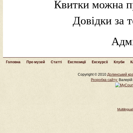
Квитки можна пр
Довідки за 
Адм
Головна
Про музей
Статті
Експозиції
Екскурсії
Клуби
К
Copyright © 2010
Долинський кра
Розробка cайту:
Валерій 
Multilingu