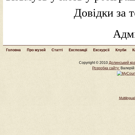
Довідки за 
Адм
Головна
Про музей
Статті
Експозиції
Екскурсії
Клуби
К
Copyright © 2010
Долинський кра
Розробка cайту:
Валерій 
Multilingu