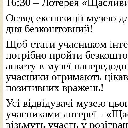
16:30 – Лотерея «Щасливи
Огляд експозиції музею дл
дня безкоштовний!
Щоб стати учасником інте
потрібно пройти безкошт
анкету в музеї напередодн
учасники отримають цікав
позитивних вражень!
Усі відвідувачі музею цьо
учасниками лотереї - «Ща
візьмуть участь у розігра