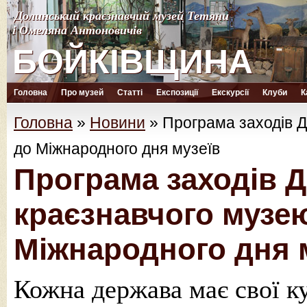
Долинський краєзнавчий музей Тетяни
Долинський краєзнавчий музей Тетяни
і Омеляна Антоновичів
і Омеляна Антоновичів
БОЙКІВЩИНА
БОЙКІВЩИНА
Головна
Про музей
Статті
Експозиції
Екскурсії
Клуби
К
Головна
»
Новини
»
Програма заходів 
до Міжнародного дня музеїв
Програма заходів 
краєзнавчого музе
Міжнародного дня 
Кожна держава має свої ку