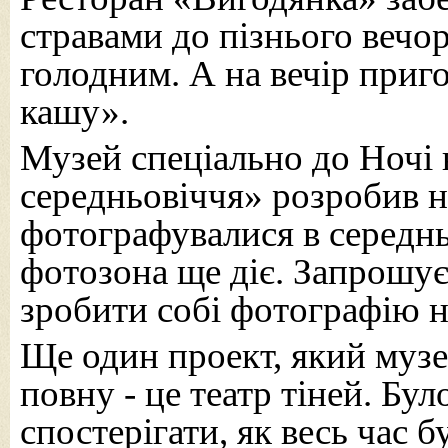
стравами до пізнього вечо
голодним. А на вечір приг
кашу».
Музей спеціально до Ночі 
середньовіччя» розробив н
фотографувалися в середнь
фотозона ще діє. Запрошуєм
зробити собі фотографію н
Ще один проект, який муз
повну - це театр тіней. Б
спостерігати, як весь час бу