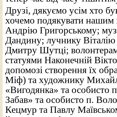
Друзі, дякуємо усім хто бу
хочемо подякувати нашим в
Андрію Григорському; му
Дандину; лучнику Віталію
Дмитру Шутці; волонтерам
статуями Наконечній Віктор
допомозі створення їх обр
Міф) та художнику Михайл
«Вигодянка» та особисто п.
Забав» та особисто п. Вол
Кецмур та Павлу Маївсько