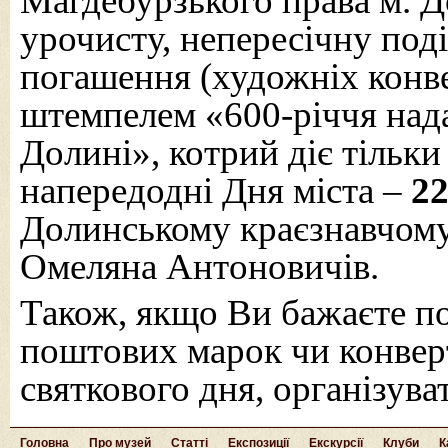
Магдебурзького права м. Д
урочисту, непересічну поді
погашення (художніх конв
штемпелем «600-річчя над
Долині», котрий діє тільки
напередодні Дня міста –
22
Долинському краєзнавчому
Омеляна Антоновичів.
Також, якщо Ви бажаєте п
поштових марок чи конверт
святкового дня, організув
Головна
Про музей
Статті
Експозиції
Екскурсії
Клуби
К