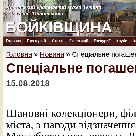
Долинський краєзнавчий музей Тетяни
Долинський краєзнавчий музей Тетяни
і Омеляна Антоновичів
і Омеляна Антоновичів
БОЙКІВЩИНА
БОЙКІВЩИНА
Головна
Про музей
Статті
Експозиції
Екскурсії
Клуби
К
Головна
»
Новини
»
Спеціальне погашен
Спеціальне погаше
15.08.2018
Шановні колекціонери, філа
міста, з нагоди відзначенн