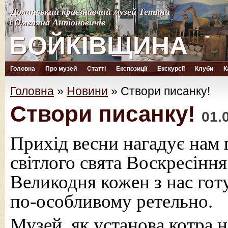
Долинський краєзнавчий музей Тетяни
Долинський краєзнавчий музей Тетяни
і Омеляна Антоновичів
і Омеляна Антоновичів
БОЙКІВЩИНА
БОЙКІВЩИНА
Головна
Про музей
Статті
Експозиції
Екскурсії
Клуби
К
Головна
»
Новини
»
Створи писанку!
Створи писанку!
01.
Прихід весни нагадує нам
світлого свята Воскресінн
Великодня кожен з нас готу
по-особливому ретельно.
Музей, як установа котра н