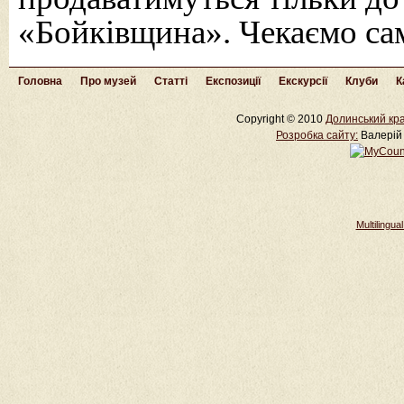
«Бойківщина». Чекаємо сам
Головна
Про музей
Статті
Експозиції
Екскурсії
Клуби
К
Copyright © 2010
Долинський кра
Розробка cайту:
Валерій 
Multilingu