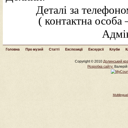
Деталі за телефоно
( контактна особа
Адмі
Головна
Про музей
Статті
Експозиції
Екскурсії
Клуби
К
Copyright © 2010
Долинський кра
Розробка cайту:
Валерій 
Multilingu