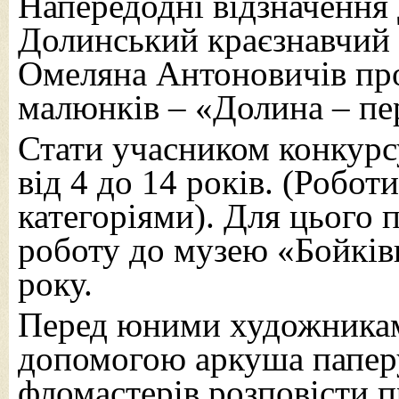
Напередодні відзначення
Долинський краєзнавчий 
Омеляна Антоновичів пр
малюнків – «Долина – пе
Стати учасником конкурс
від 4 до 14 років. (Робо
категоріями). Для цього 
роботу до музею «Бойків
року.
Перед юними художникам
допомогою аркуша паперу 
фломастерів розповісти п