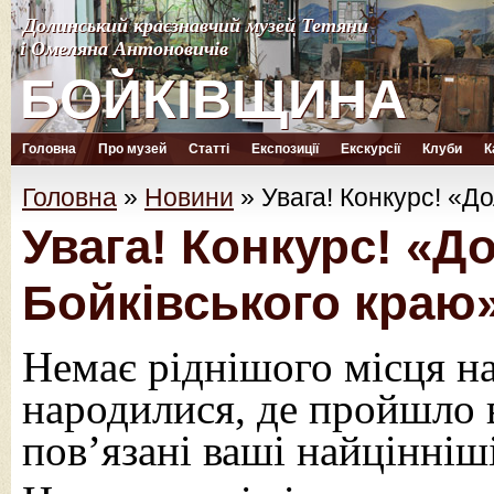
Долинський краєзнавчий музей Тетяни
Долинський краєзнавчий музей Тетяни
і Омеляна Антоновичів
і Омеляна Антоновичів
БОЙКІВЩИНА
БОЙКІВЩИНА
Головна
Про музей
Статті
Експозиції
Екскурсії
Клуби
К
Головна
»
Новини
»
Увага! Конкурс! «Д
Увага! Конкурс! «Д
Бойківського краю
Немає ріднішого місця на 
народилися, де пройшло 
пов’язані ваші найцінніш