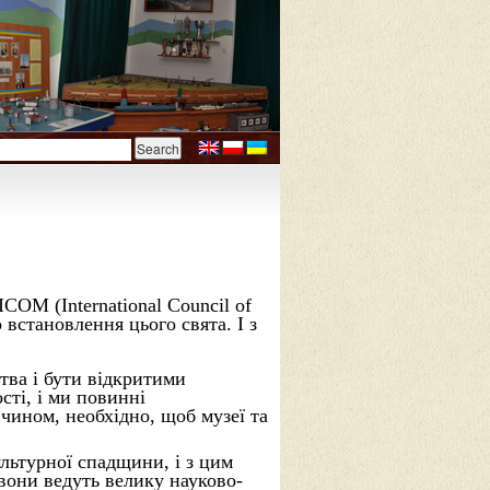
COM (International Council of
 встановлення цього свята. І з
тва і бути відкритими
сті, і ми повинні
 чином, необхідно, щоб музеї та
ультурної спадщини, і з цим
 вони ведуть велику науково-