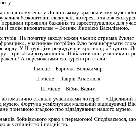
боту.
дного дня музеїв» у Долинському краєзнавчому музеї «Б
валися безкоштовні екскурсії, лотерея, а також екскурсі
 першими проявили бажання та зареєструвалися для участ
зом зі своїм вихователем – Возняк Зіновією Василівною.
ох турів. На початку заходу кожен часник отримав буклет
ешифровщик», учасникам потрібно було розшифрувати слов
сворду. У ІІ турі діти розгадували кросворд «Ерудит». Л
туру – гри «Найрозумніший». Найактивніші учасники отр
вражень! А переможцями екскурсії-гри стали:
І місце – Баричка Володимир
ІІ місце – Лаврів Анастасія
ІІІ місце – Бібик Вадим
ня автоматично ставали учасниками лотереї – «Щасливий н
д музею. Фортуна усміхнулася маленькій відвідувачці Вік
тане приємною згадкою про відвідування нашого музею.
авців бойківського краю з перемогою! Сподіваємося, що
кою ж успішністю і плідністю.