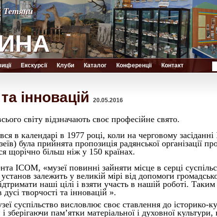
й Тетяни
й Тетяни
ИНА
ИНА
иції
Екскурсії
Клуби
Каталог
Конференції
Контакт
 та інновацій
20.05.2016
сього світу відзначають своє професійне свято.
ся в календарі в 1977 році, коли на черговому засіданні I
їв) була прийнята пропозиція радянської організації про
ся щорічно більш ніж у 150 країнах.
нта ICOM, «музеї повинні зайняти місце в серці суспільс
установ залежить у великій мірі від допомоги громадсько
дтримати наші цілі і взяти участь в нашій роботі. Таким
 дусі творчості та інновацій ».
зеї суспільство висловлює своє ставлення
до історико-к
і зберігаючи пам’ятки матеріальної і духовної культури,