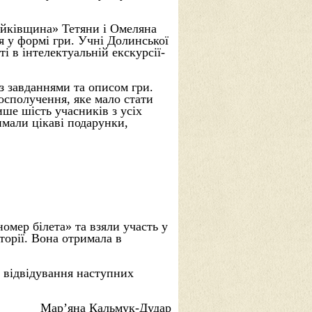
ойківщина» Тетяни і Омеляна
я у формі гри. Учні Долинської
і в інтелектуальній екскурсії-
 з завданнями та описом гри.
осполучення, яке мало стати
ише шість учасників з усіх
имали цікаві подарунки,
омер білета» та взяли участь у
торії. Вона отримала в
 відвідування наступних
Мар’яна Кальмук-Дудар