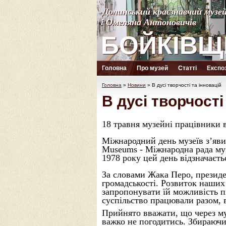
Долинський краєзнавчий музе
Долинський краєзнавчий музе
і Омеляна Антоновичів
і Омеляна Антоновичів
БОЙКІВЩ
БОЙКІВЩ
Головна
Про музей
Статті
Експоз
Головна
»
Новини
»
В дусі творчості та інновацій
В дусі творчості
18 травня музейні працівники в
Міжнародний день музеїв з’явив
Museums - Міжнародна рада музе
1978 року цей день відзначаєть
За словами Жака Перо, президе
громадськості. Розвиток наших 
запропонувати їй можливість пі
суспільство працювали разом, в
Прийнято вважати, що через му
важко не погодитись. Збираючи 