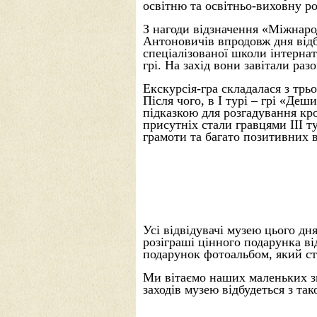
освітню та освітньо-виховну ро
З нагоди відзначення «Міжнаро
Антоновичів впродовж дня відбу
спеціалізованої школи інтернат
грі. На захід вони завітали ра
Екскурсія-гра складалася з трь
Після чого, в І турі – грі «Д
підказкою для розгадування кро
присутніх стали гравцями ІІІ 
грамоти та багато позитивних 
Усі відвідувачі музею цього д
розіграші цінного подарунка ві
подарунок фотоальбом, який с
Ми вітаємо наших маленьких зн
заходів музею відбудеться з та