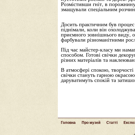
Розмістивши гніт, в порожнину
змащували спеціальним розчин
Досить практичним був процес 
піднімали, коли він охолоджува
приємного зовнішнього виду, о
фарбували різноманітними росл
Під час майстер-класу ми намаг
способом. Готові свічки декору
різних матеріалів та наклеюван
В атмосфері спокою, творчості
свічки стануть гарною окрасою
даруватимуть спокій та затишо
Головна
Про музей
Статті
Експоз