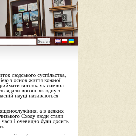
ток людського суспільства,
нією з основ життя кожної
приймати вогонь, як символ
зглядали вогонь як одну з
часній науці називаються
вященослужіння, а в деяких
Близького Сходу люди стали
 часи і очевидно були досить
и.