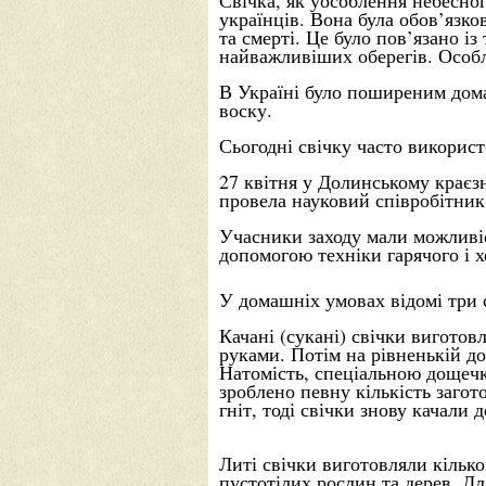
Свічка, як уособлення небесног
українців. Вона була обов’язк
та смерті. Це було пов’язано 
найважливіших оберегів. Особл
В Україні було поширеним дома
воску.
Сьогодні свічку часто викорис
27 квітня у Долинському краєз
провела науковий співробітни
Учасники заходу мали можливіст
допомогою техніки гарячого і 
У домашніх умовах відомі три с
Качані (сукані) свічки виготов
руками. Потім на рівненькій до
Натомість, спеціальною дощечк
зроблено певну кількість загот
гніт, тоді свічки знову качали
Литі свічки виготовляли кільк
пустотілих рослин та дерев. Д