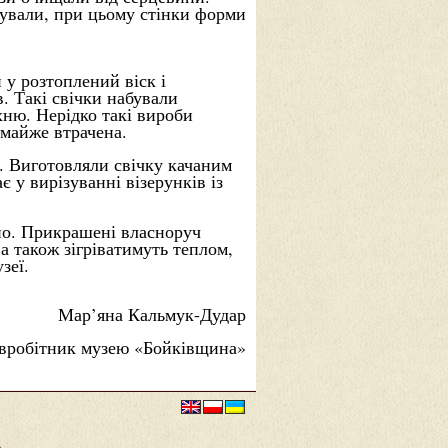
гували, при цьому стінки форми
у розтоплений віск і
. Такі свічки набували
хню. Нерідко такі вироби
 майже втрачена.
ж. Виготовляли свічку качаним
 у вирізуванні візерунків із
тно. Прикрашені власноруч
а також зігріватимуть теплом,
зеї.
Мар’яна Кальмук-Дудар
івробітник музею «Бойківщина»