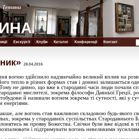
й Тетяни
й Тетяни
ИНА
ИНА
иції
Екскурсії
Клуби
Каталог
Конференції
Контакт
гник»
28.04.2016
ня вогню здійснило надзвичайно великий вплив на розви
 його тепло в різних формах став і донині залишається од
Тому не дивно, що вже в стародавні часи люди почали с
тародавні мислителі, зокрема філософи Давньої Греції, ро
тобудови й називали вогнем зокрема ті сутності, які у су
и енергіями.
накше, але вогонь став важливою складовою будь-якого с
твах, зокрема у стародавніх суспільствах Стародавнього 
лонятись як прояву Божества. Свічки були вже відомі в ті
розпалювати і підтримувати вогонь невеликими зусиллям