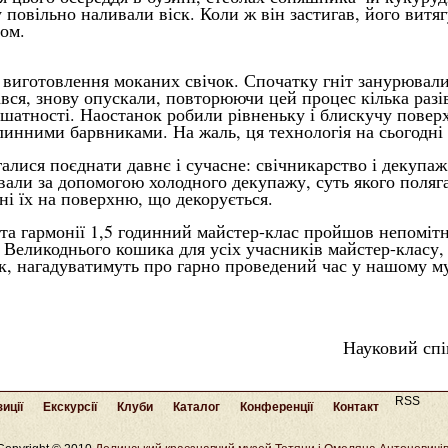
 повільно наливали віск. Коли ж він застигав, його витя
ом.
виготовлення моканих свічок. Спочатку гніт занурювали 
вся, знову опускали, повторюючи цей процес кілька разів
шатності. Наостанок робили рівненьку і блискучу повер
инними барвниками. На жаль, ця технологія на сьогодні
алися поєднати давнє і сучасне: свічникарство і декупа
вали за допомогою холодного декупажу, суть якого полягає
ні їх на поверхню, що декорується.
 та гармонії 1,5 годинний майстер-клас пройшов непомі
 Великоднього кошика для усіх учасників майстер-класу, 
к, нагадуватимуть про гарно проведений час у нашому му
Науковий сп
RSS
иції
Екскурсії
Клуби
Каталог
Конференції
Контакт