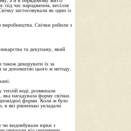
ому, а й в обрядовому житті
: під час народження, весілля
вічку застосовували як один із
о виробництва. Свічки робили з
никарства та декупажу, який
 також декорувати їх за
я за допомогою цього ж методу.
кані.
у теплій воді, розминали
, яка нагадувала форму свічки.
дповідної форми. Коли ж було
, в які рівненько укладали
и чи видовбували юрки з
дзи очищали від серцевини.