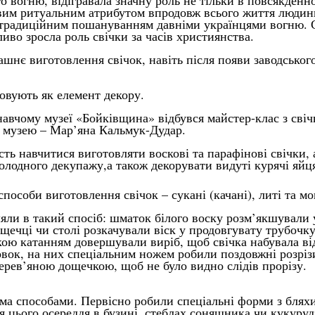
о вогню, відігравала значну роль не тільки в повсякденн
овим ритуальним атрибутом впродовж всього життя людини
із традиційним пошануванням давніми українцями вогню. С
иво зросла роль свічки за часів християнства.
шнє виготовлення свічок, навіть після появи заводськог
товують як елемент декору.
навчому музеї «Бойківщина» відбувся майстер-клас з свіч
к музею – Мар’яна Кальмук-Дудар.
ь навчитися виготовляти воскові та парафінові свічки, а
холодного декупажу,а також декорувати видуті курячі яйц
пособи виготовлення свічок – сукані (качані), литі та мо
ляли в такий спосіб: шматок білого воску розм’якшували 
щечці чи столі розкачували віск у продовгувату трубочку
ою катанням довершували виріб, щоб свічка набувала ві
овок, на них спеціальним ножем робили поздовжні розрізи
 дерев’яною дощечкою, щоб не було видно слідів прорізу.
ома способами. Первісно робили спеціальні форми з блях
ля цього осереддя в бузині, стеблах соняшника чи кукуру