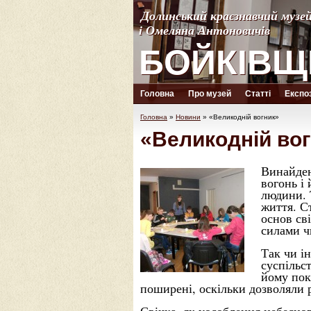
Долинський краєзнавчий музе
Долинський краєзнавчий музе
і Омеляна Антоновичів
і Омеляна Антоновичів
БОЙКІВЩ
БОЙКІВЩ
Головна
Про музей
Статті
Експоз
Головна
»
Новини
»
«Великодній вогник»
«Великодній во
Винайден
вогонь і
людини. 
життя. С
основ сві
силами ч
Так чи і
суспільс
йому пок
поширені, оскільки дозволяли 