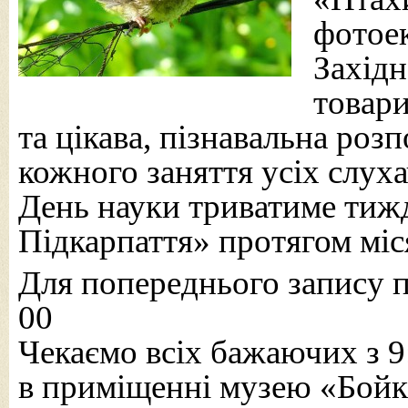
фотоек
Західн
товари
та цікава, пізнавальна роз
кожного заняття усіх слуха
День науки триватиме тиж
Підкарпаття» протягом міс
Для попереднього запису пр
00
Чекаємо всіх бажаючих з 9
в приміщенні музею «Бой