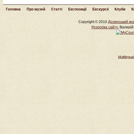
Головна
Про музей
Статті
Експозиції
Екскурсії
Клуби
К
Copyright © 2010
Долинський кра
Розробка cайту:
Валерій 
Multilingu