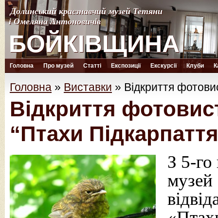
Долинський краєзнавчий музей Тетяни
Долинський краєзнавчий музей Тетяни
і Омеляна Антоновичів
і Омеляна Антоновичів
БОЙКІВЩИНА
БОЙКІВЩИНА
Головна
Про музей
Статті
Експозиції
Екскурсії
Клуби
К
Головна
»
Виставки
»
Відкриття фотови
Відкриття фотовис
“Птахи Підкарпаття
З 5-го
музей
відвід
«Птахи