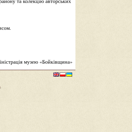
 району та колекцію авторських
исом.
іністрація музею «Бойківщина»
в
.