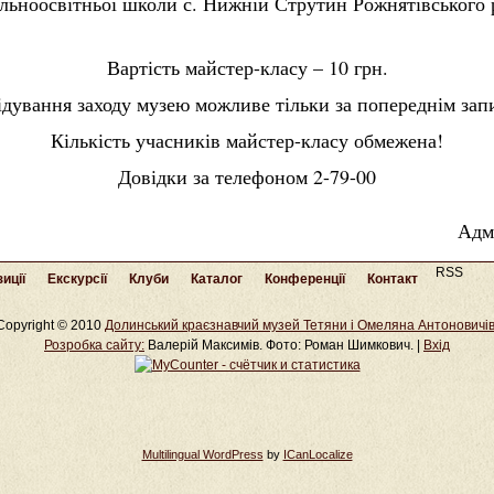
гальноосвітньої школи с. Нижній Струтин Рожнятівського
Вартість майстер-класу – 10 грн.
ідування заходу музею можливе тільки за попереднім зап
Кількість учасників майстер-класу обмежена!
Довідки за телефоном 2-79-00
Адм
RSS
иції
Екскурсії
Клуби
Каталог
Конференції
Контакт
Copyright © 2010
Долинський краєзнавчий музей Тетяни і Омеляна Антоновичі
Розробка cайту:
Валерій Максимів. Фото: Роман Шимкович. |
Вхід
Multilingual WordPress
by
ICanLocalize