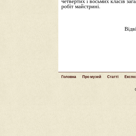
четвертих і восьмих класів за
робіт майстрині.
Відв
Головна
Про музей
Статті
Експоз