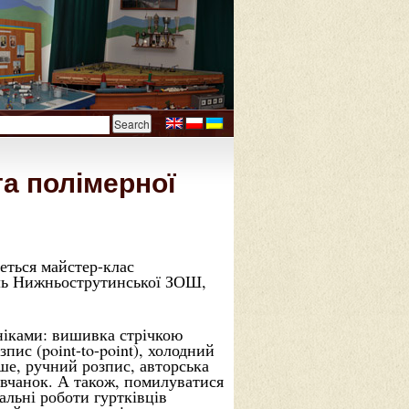
а полімерної
деться майстер-клас
ель Нижньострутинської ЗОШ,
хніками: вишивка стрічкою
пис (point-to-point), холодний
аше, ручний розпис, авторська
івчанок. А також, помилуватися
альні роботи гуртківців