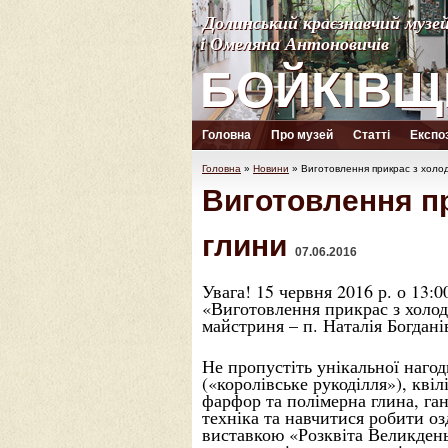
Долинський краєзнавчий музе
Долинський краєзнавчий музе
і Омеляна Антоновичів
і Омеляна Антоновичів
БОЙКІВЩ
БОЙКІВЩ
Головна
Про музей
Статті
Експоз
Головна
»
Новини
»
Виготовлення прикрас з холо
Виготовлення п
глини
07.06.2016
Увага! 15 червня 2016 р. о 13:
«Виготовлення прикрас з холо
майстриня – п. Наталія Богдан
Не пропустіть унікальної наго
(«королівське рукоділля»), квіл
фарфор та полімерна глина, ган
техніка та навчитися робити о
виставкою «Розквіта Великдень 