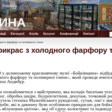
й Тетяни
й Тетяни
ИНА
ИНА
иції
Екскурсії
Клуби
Каталог
Конференції
Контакт
дного фарфору та полімерної глини
рикрас з холодного фарфору т
00 у долинському краєзнавчому музеї «Бойківщина» відбу
дного фарфору та полімерної глини», який проведе вчит
івна Андибур.
ди познайомитися з майстринею, яка володіє багатьма те
інг, обробка шкіри, бісероплетіння, декупаж, точковий роз
утель (техніка Мальтійського рукоділля), сутаж, пап’є м
здоби, які в давнину були особливою прикрасою для бойк
яблуневим цвітом», яка об’єднує колективні та індивіду