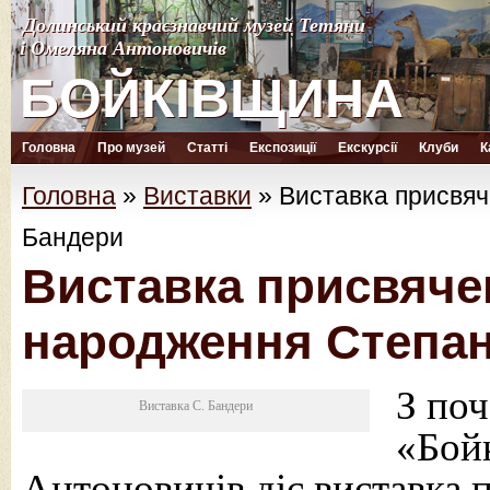
Долинський краєзнавчий музей Тетяни
Долинський краєзнавчий музей Тетяни
і Омеляна Антоновичів
і Омеляна Антоновичів
БОЙКІВЩИНА
БОЙКІВЩИНА
Головна
Про музей
Статті
Експозиції
Екскурсії
Клуби
К
Головна
»
Виставки
»
Виставка присвяч
Бандери
Виставка присвячен
народження Степа
З поч
Виставка С. Бандери
«Бой
Антоновичів діє виставка п