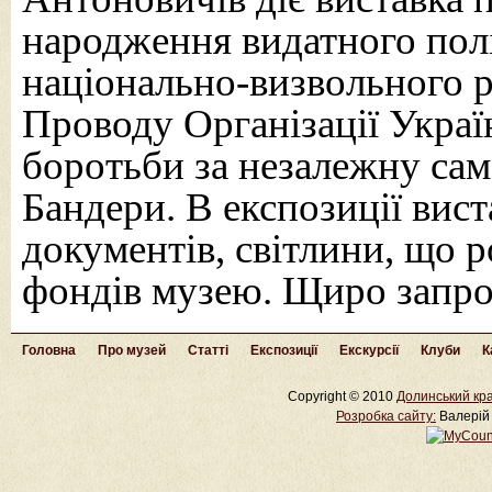
народження видатного полі
національно-визвольного 
Проводу Організації Украї
боротьби за незалежну са
Бандери. В експозиції вист
документів, світлини, що 
фондів музею. Щиро запро
Головна
Про музей
Статті
Експозиції
Екскурсії
Клуби
К
Copyright © 2010
Долинський кра
Розробка cайту:
Валерій 