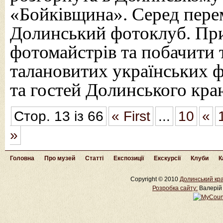
«Бойківщина». Серед пере
Долинський фотоклуб. При
фотомайстрів та побачити т
талановитих українських 
та гостей Долинського кра
Стор. 13 із 66
« First
...
10
«
»
Головна
Про музей
Статті
Експозиції
Екскурсії
Клуби
К
Copyright © 2010
Долинський кра
Розробка cайту:
Валерій 