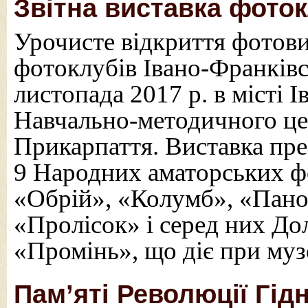
Звітна виставка фото
Урочисте відкриття фотов
фотоклубів Івано-Франківсь
листопада 2017 р. в місті 
Навчально-методичного це
Прикарпаття. Виставка през
9 Народних аматорських фо
«Обрій», «Колумб», «Пано
«Пролісок» і серед них Д
«Промінь», що діє при муз
Пам’яті Революції Гід