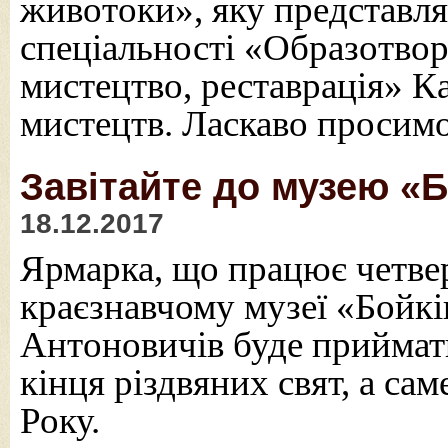
животоки», яку представля
спеціальності «Образотвор
мистецтво, реставрація» К
мистецтв. Ласкаво просим
Завітайте до музею «
18.12.2017
Ярмарка, що працює четве
краєзнавчому музеї «Бойк
Антоновичів буде приймати 
кінця різдвяних свят, а са
Року.