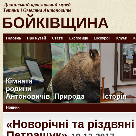
Долинський краєзнавчий музей
Тетяни і Омеляна Антоновичів
БОЙКІВЩИНА
Головна
Про музей
Статті
Експозиції
Екскурсії
Клуби
К
Новини
«Новорічні та різдвяні
Петращук»