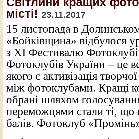
Світлини кращих фото
місті!
23.11.2017
15 листопада в Долинськом
«Бойківщина» відбулося у
з XI Фестивалю Фотоклубі
Фотоклубів України – це в
якого є активізація творчої
між фотоклубами. Кращі к
обрані шляхом голосування
переможцями стали ті, що 
балів. Фотоклуб «Промінь