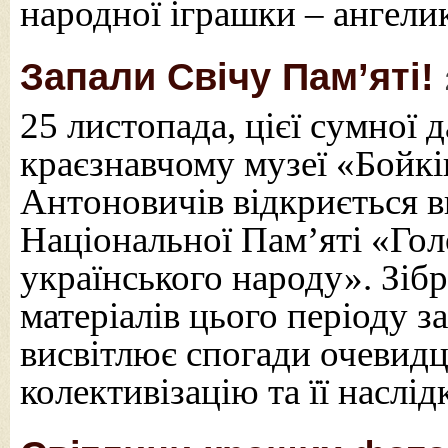
народної іграшки – ангели
Запали Свічу Пам’яті!
25 листопада, цієї сумної 
краєзнавчому музеї «Бойк
Антоновичів відкриється в
Національної Пам’яті «Го
українського народу». Зіб
матеріалів цього періоду з
висвітлює спогади очевидц
колективізацію та її наслі