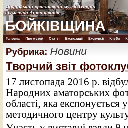
Долинський краєзнавчий музей Тетяни
Долинський краєзнавчий музей Тетяни
і Омеляна Антоновичів
і Омеляна Антоновичів
БОЙКІВЩИНА
БОЙКІВЩИНА
Головна
Про музей
Статті
Експозиції
Екскурсії
Клуби
К
Новини
Рубрика:
Творчий звіт фотоклу
17 листопада 2016 р. відб
Народних аматорських фот
області, яка експонується 
методичного центру культу
Участь у виставці взяли 9