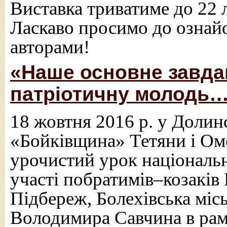
Виставка триватиме до 22 л
Ласкаво просимо до ознайом
авторами!
«Наше основне завда
патріотичну молодь
18 жовтня 2016 р. у Долин
«Бойківщина» Тетяни і Ом
урочистий урок національн
участі побратимів–козаків
Підбереж, Болехівська місь
Володимира Савчина в рам