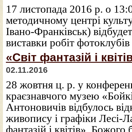
17 листопада 2016 р. о 13:
методичному центрі культу
Івано-Франківськ) відбудет
виставки робіт фотоклубів 
«Світ фантазій і квіт
02.11.2016
28 жовтня ц. р. у конфере
краєзнавчого музею «Бойк
Антоновичів відбулось від
живопису і графіки Лесі-Л
фантазій і квітів». Божого