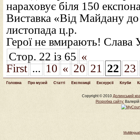
нараховує біля 150 експона
Виставка «Від Майдану до
листопада ц.р.
Герої не вмирають! Слава 
Стор. 22 із 65
«
First
...
10
«
20
21
22
23
Головна
Про музей
Статті
Експозиції
Екскурсії
Клуби
К
Copyright © 2010
Долинський кра
Розробка cайту:
Валерій 
Multilingu