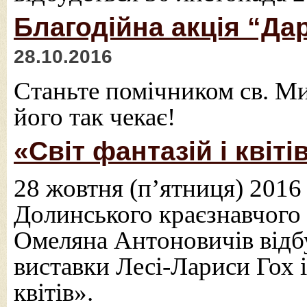
Благодійна акція “Да
28.10.2016
Станьте помічником св. Ми
його так чекає!
«Світ фантазій і квіті
28 жовтня (п’ятниця) 2016 
Долинського краєзнавчого
Омеляна Антоновичів відбу
виставки Лесі-Лариси Гох і
квітів».