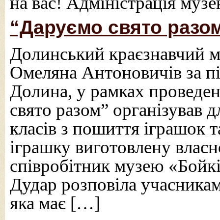
на вас! Адміністрація муз
“Даруємо свято разо
Долинський краєзнавчий м
Омеляна Антоновичів за п
Долина, у рамках проведен
свято разом” організував д
класів з пошиття іграшок 
іграшку виготовлену власн
співробітник музею «Бойк
Дудар розповіла учасникам
яка має […]