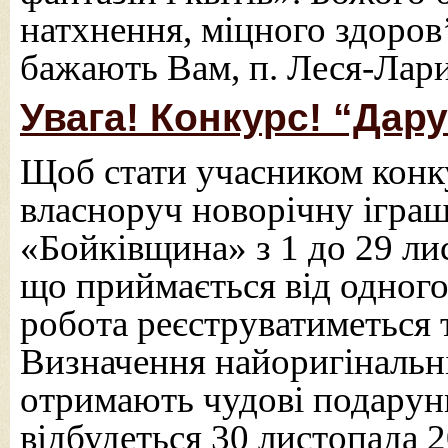
натхнення, міцного здоров
бажають Вам, п. Леся-Лари
Увага! Конкурс! “Дар
Щоб стати учасником конк
власноруч новорічну іграшк
«Бойківщина» з 1 до 29 лис
що приймається від одног
робота реєструватиметься 
Визначення найоригінальні
отримають чудові подарунк
відбудеться 30 листопада 2