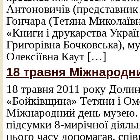
Антоновичів (представник 
Гончара (Тетяна Миколаїв
«Книги і друкарства Украї
Григорівна Бочковська), му
Олексіївна Каут […]
18 травня Міжнародни
18 травня 2011 року Доли
«Бойківщина» Тетяни і Ом
Міжнародний день музею.
підсумки 8-мирічної діяльн
цього часу допомагав, спі