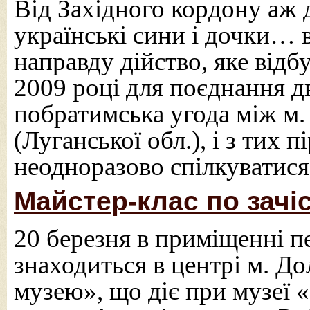
Від Західного кордону аж 
українські сини і дочки… в
направду дійство, яке відбу
2009 році для поєднання д
побратимська угода між м.
(Луганської обл.), і з тих 
неодноразово спілкуватис
Майстер-клас по зачі
20 березня в приміщенні п
знаходиться в центрі м. Д
музею», що діє при музеї 