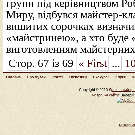
групи під керівництвом Ро
Миру, відбувся майстер-кла
вишитих сорочках визначи
«майстринею», а хто буде 
виготовленням майстерни
Стор. 67 із 69
« First
...
1
Головна
Про музей
Статті
Експозиції
Екскурсії
Клуби
К
Copyright © 2010
Долинський кра
Розробка cайту:
Валерій 
Multilingu