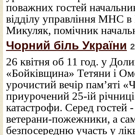
поважних гостей начальни
відділу управління МНС в І
Микуляк, помічник началь
Чорний біль України
2
26 квітня об 11 год. у Дол
«Бойківщина» Тетяни і Ом
урочистий вечір пам’яті «
приурочений 25-ій річниці
катастрофи. Серед гостей
ветерани-пожежники, а сам
безпосередню участь у лікв