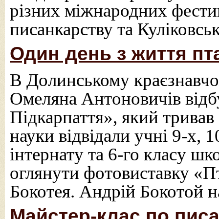
різних міжнародних фести
писанкарству та Куліковськ
Один день з життя пт
В Долинському краєзнавчо
Омеляна Антоновичів відб
Підкарпаття», який тривав 
науки відвідали учні 9-х, 1
інтернату та 6-го класу ш
оглянути фотовиставку «Пт
Бокотея. Андрій Бокотой н
Майстер-клас по пис