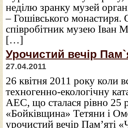
неділю зранку музей органі
– Гошівського монастиря. 
співробітник музею Іван М
[…]
Урочистий вечір Пам`
27.04.2011
26 квітня 2011 року коли в
техногенно-екологічну ка
АЕС, що сталася рівно 25 р
«Бойківщина» Тетяни і Ом
урочистий вечір Пам’яті «