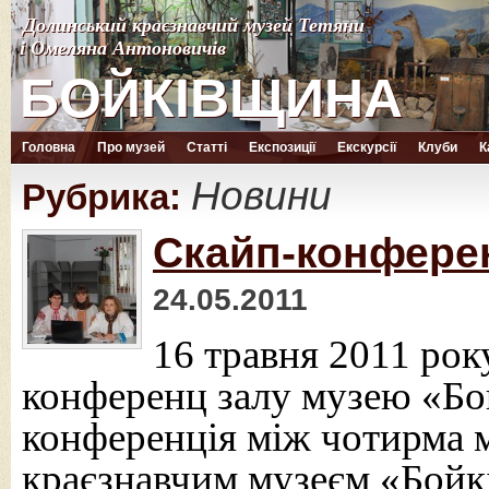
Долинський краєзнавчий музей Тетяни
Долинський краєзнавчий музей Тетяни
і Омеляна Антоновичів
і Омеляна Антоновичів
БОЙКІВЩИНА
БОЙКІВЩИНА
Головна
Про музей
Статті
Експозиції
Екскурсії
Клуби
К
Новини
Рубрика:
Скайп-конферен
24.05.2011
16 травня 2011 рок
конференц залу музею «Бо
конференція між чотирма 
краєзнавчим музеєм «Бойк