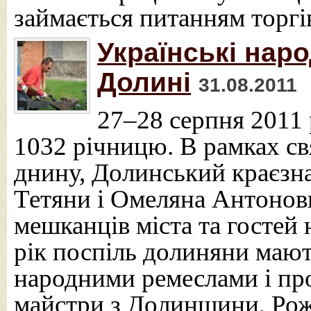
займається питанням торгі
Українські нар
Долині
31.08.2011
27–28 серпня 2011 
1032 річницю. В рамках св
днину, Долинський краєзн
Тетяни і Омеляна Антонов
мешканців міста та гостей
рік поспіль долиняни маю
народними ремеслами і пр
майстри з Долинщини, Рож