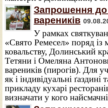
Запрошення до 
вареників
09.08.2
У рамках святкуван
«Свято Ремесел» поряд із 
ковальству, Долинський к
Тетяни і Омеляна Антонов
вареників (пирогів). Для у
як і індивідуальні ґаздині 
прикладу кухарі ресторанів
визначати у кого найсмачн