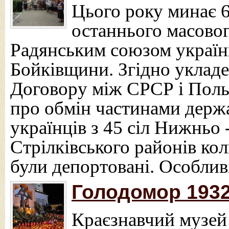
Цього року минає 6
останнього масово
Радянським союзом українц
Бойківщини. Згідно укладе
Договору між СРСР і Пол
про обмін частинами держа
українців з 45 сіл Нижньо 
Стрілківського районів ко
були депортовані. Особли
Голодомор 1932
Краєзнавчий музей