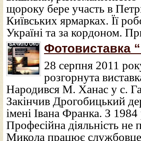
щороку бере участь в Петри
Київських ярмарках. Її ро
Україні та за кордоном. П
Фотовиставка “
28 серпня 2011 рок
розгорнута виставк
Народився М. Ханас у с. Г
Закінчив Дрогобицький де
імені Івана Франка. З 1984
Професійна діяльність не 
Микола працює службовцем