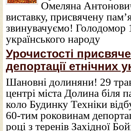
Омеляна Антонович
виставку, присвячену пам’
звинувачуємо! Голодомор 
українського народу
Урочистості присвяче
депортації етнічних у
Шановні долиняни! 29 трав
центрі міста Долина біля п
коло Будинку Техніки відб
60-тим роковинам депортац
році з теренів Західної Б