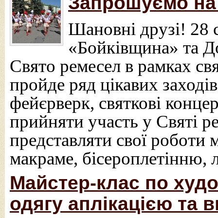
Запрошуємо на
Шановні друзі! 28 
«Бойківщина» та До
Свято ремесел в рамках свя
пройде ряд цікавих заходів,
фейєрверк, святкові конц
прийняти участь у Святі ре
представляти свої роботи 
макраме, бісероплетінню, 
Майстер-клас по худ
одягу аплікацією та