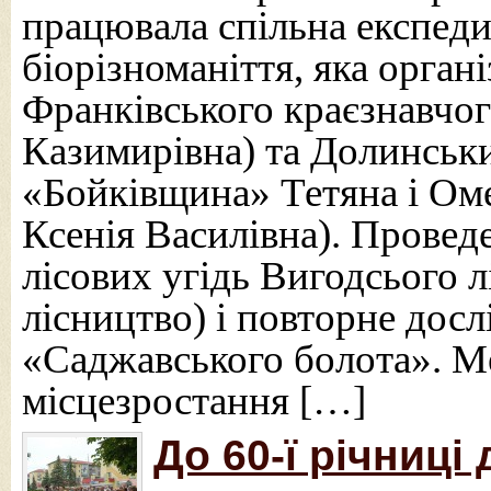
працювала спільна експед
біорізноманіття, яка орган
Франківського краєзнавч
Казимирівна) та Долинськ
«Бойківщина» Тетяна і Ом
Ксенія Василівна). Провед
лісових угідь Вигодсього 
лісництво) і повторне дос
«Саджавського болота». Ме
місцезростання […]
До 60-ї річниці 