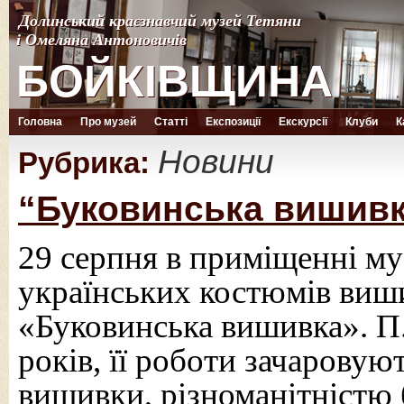
Долинський краєзнавчий музей Тетяни
Долинський краєзнавчий музей Тетяни
і Омеляна Антоновичів
і Омеляна Антоновичів
БОЙКІВЩИНА
БОЙКІВЩИНА
Головна
Про музей
Статті
Експозиції
Екскурсії
Клуби
К
Новини
Рубрика:
“Буковинська вишив
29 серпня в приміщенні му
українських костюмів виш
«Буковинська вишивка». П
років, її роботи зачаровую
вишивки, різноманітністю