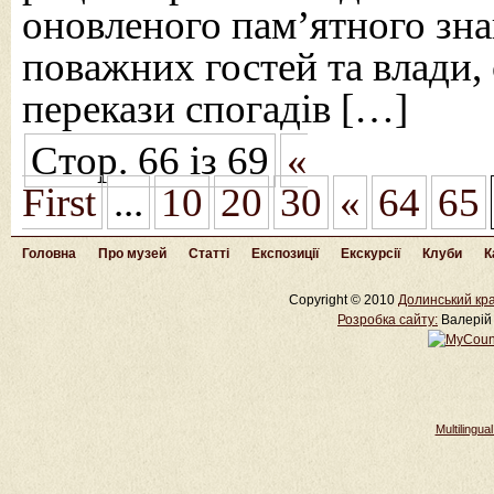
оновленого пам’ятного зна
поважних гостей та влади, 
перекази спогадів […]
Стор. 66 із 69
«
First
...
10
20
30
«
64
65
Головна
Про музей
Статті
Експозиції
Екскурсії
Клуби
К
Copyright © 2010
Долинський кра
Розробка cайту:
Валерій 
Multilingu