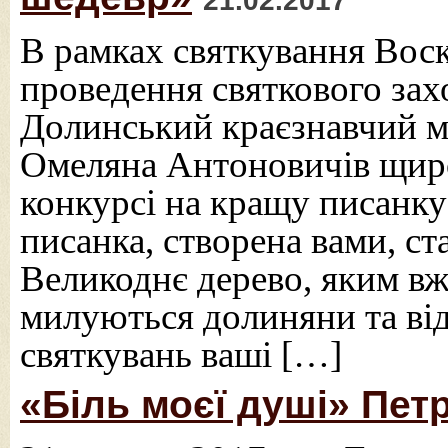
21.02.2017
В рамках святкування Вос
проведення святкового за
Долинський краєзнавчий м
Омеляна Антоновичів щиро
конкурсі на кращу писанку
писанка, створена вами, с
Великоднє дерево, яким вже
милуються долиняни та від
святкувань ваші […]
«Біль моєї душі» Пет