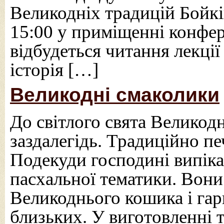
Великодніх традицій Бойкі
15:00 у приміщенні конфе
відбудеться читання лекці
історія […]
Великодні смаколики
До світлого свята Великод
заздалегідь. Традиційно п
Подекуди господині випік
пасхальної тематики. Вон
Великоднього кошика і гар
близьких. У виготовленні т