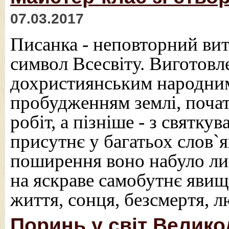
07.03.2017
Писанка - неповторний вит
символ Всесвіту. Виготовл
дохристиянським народним 
пробудженням землі, поча
робіт, а пізніше - з святк
присутнє у багатьох слов`я
поширення воно набуло ли
на яскраве самобутнє явищ
життя, сонця, безсмертя, 
Поринь у світ Велико