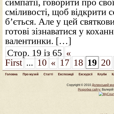
симпатії, говорити про сво
сміливості, щоб відкрити с
б’ється. Але у цей святков
готові зізнаватися у коханн
валентинки. […]
Стор. 19 із 65
«
First
...
10
«
17
18
19
20
Головна
Про музей
Статті
Експозиції
Екскурсії
Клуби
К
Copyright © 2010
Долинський кра
Розробка cайту:
Валерій 