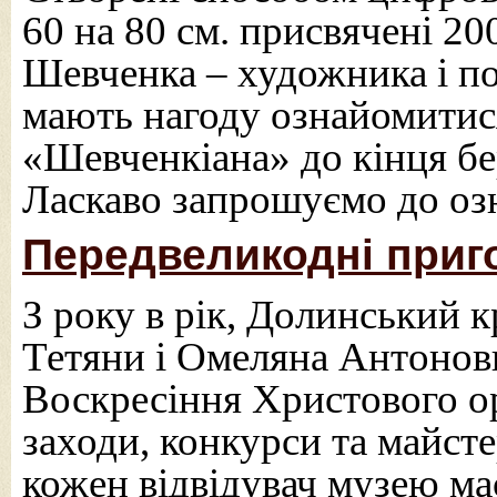
60 на 80 см. присвячені 20
Шевченка – художника і по
мають нагоду ознайомитися
«Шевченкіана» до кінця бе
Ласкаво запрошуємо до оз
Передвеликодні приг
З року в рік, Долинський 
Тетяни і Омеляна Антонови
Воскресіння Христового орг
заходи, конкурси та майст
кожен відвідувач музею ма