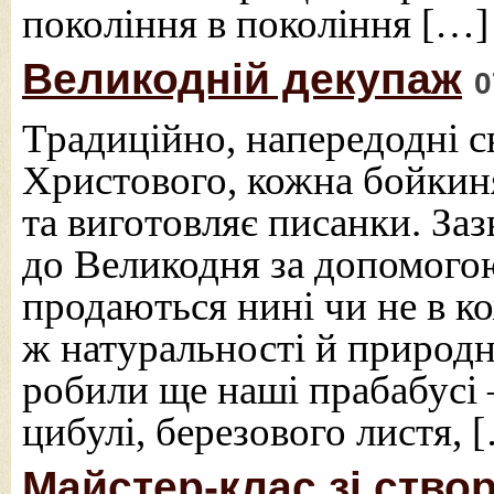
покоління в покоління […]
Великодній декупаж
0
Традиційно, напередодні с
Христового, кожна бойкин
та виготовляє писанки. За
до Великодня за допомогою
продаються нині чи не в 
ж натуральності й природно
робили ще наші прабабус
цибулі, березового листя, 
Майстер-клас зі ство