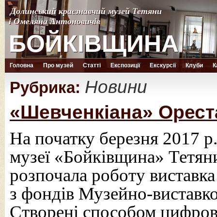
Долинський краєзнавчий музей Тетяни
Долинський краєзнавчий музей Тетяни
і Омеляна Антоновичів
і Омеляна Антоновичів
БОЙКІВЩИНА
БОЙКІВЩИНА
Головна
Про музей
Статті
Експозиції
Екскурсії
Клуби
К
Новини
Рубрика:
«Шевченкіана» Ореста
На початку березня 2017 р
музеї «Бойківщина» Тетян
розпочала роботу виставка
з фондів Музейно-виставко
Створені способом цифров