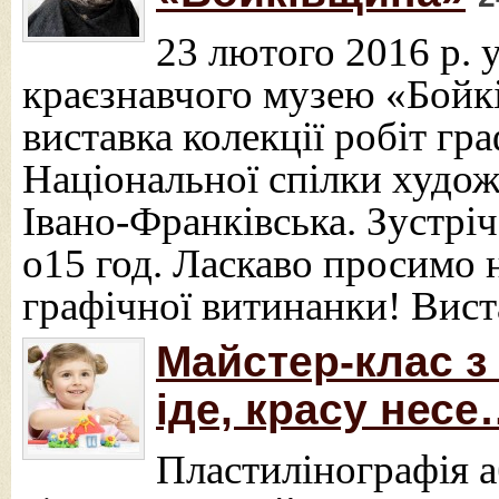
23 лютого 2016 р. 
краєзнавчого музею «Бойк
виставка колекції робіт гр
Національної спілки худож
Івано-Франківська. Зустріч
о15 год. Ласкаво просимо 
графічної витинанки! Вист
Майстер-клас з
іде, красу нес
Пластилінографія а