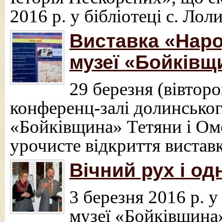
2016 р. у бібліотеці с. Ло
Виставка «Наро
музеї «Бойківщ
29 березня (вівторок
конференц-залі долинсько
«Бойківщина» Тетяни і Ом
урочисте відкриття вистав
Вічний рух і од
3 березня 2016 р. 
музеї «Бойківщина