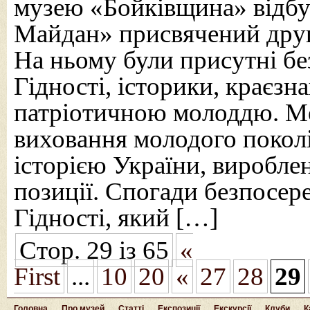
музею «Бойківщина» відбу
Майдан» присвячений другі
На ньому були присутні бе
Гідності, історики, краєзна
патріотичною молоддю. Ме
виховання молодого покол
історією України, виробле
позиції. Спогади безпосер
Гідності, який […]
Стор. 29 із 65
«
First
...
10
20
«
27
28
29
Головна
Про музей
Статті
Експозиції
Екскурсії
Клуби
К