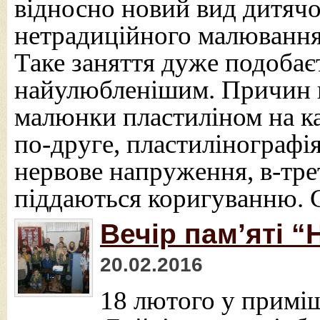
відносно новий вид дитячої
нетрадиційного малювання,
Таке заняття дуже подобаєт
найулюбленішим. Причин ц
малюнки пластиліном на к
по-друге, пластилінографія
нервове напруження, в-трет
піддаються коригуванню. 
Вечір пам’яті 
20.02.2016
18 лютого у примі