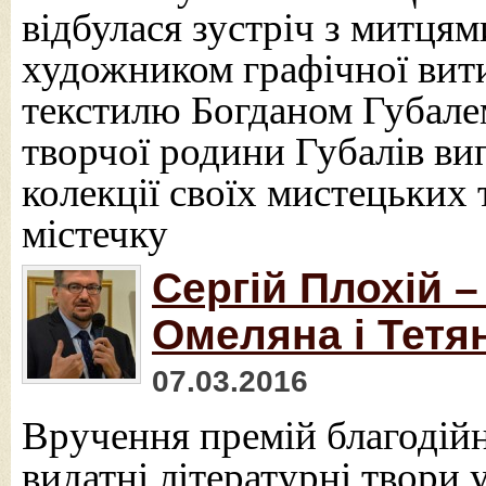
відбулася зустріч з митця
художником графічної вит
текстилю Богданом Губале
творчої родини Губалів ви
колекції своїх мистецьких
містечку
Сергій Плохій –
Омеляна і Тетя
07.03.2016
Вручення премій благодійн
видатні літературні твори