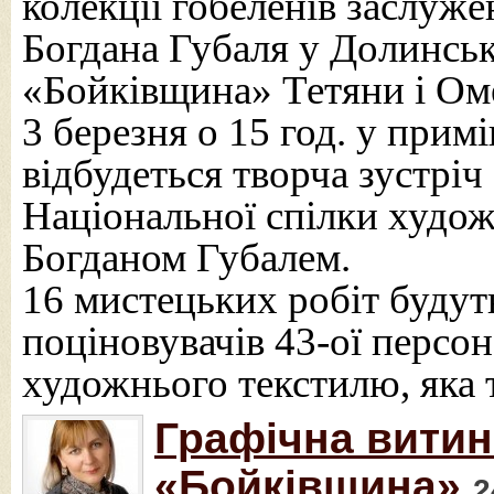
колекції гобеленів заслуже
Богдана Губаля у Долинсь
«Бойківщина» Тетяни і Ом
3 березня о 15 год. у при
відбудеться творча зустріч
Національної спілки худож
Богданом Губалем.
16 мистецьких робіт будут
поціновувачів 43-ої персо
художнього текстилю, яка 
Графічна витин
«Бойківщина»
2