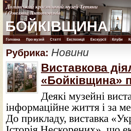
Долинський краєзнавчий музей Тетяни
Долинський краєзнавчий музей Тетяни
і Омеляна Антоновичів
і Омеляна Антоновичів
БОЙКІВЩИНА
БОЙКІВЩИНА
Головна
Про музей
Статті
Експозиції
Екскурсії
Клуби
К
Новини
Рубрика:
Виставкова дія
«Бойківщина» п
Деякі музейні вис
інформаційне життя і за м
До прикладу, виставка «Ук
Історія Нескорених», що е