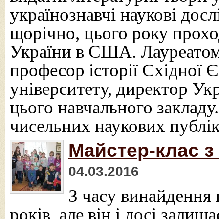
українознавчі наукові дос
щорічно, цього року прох
України в США. Лауреатом 
професор історії Східної 
університету, директор Ук
цього навчального закладу.
чисельних наукових публік
Майстер-клас з
04.03.2016
З часу винайдення
років, але він і досі зали