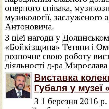
оперного співака, музикоз
музикології, заслуженого 
Антоновича.
З цієї нагоди у Долинсько
«Бойківщина» Тетяни і Ом
розпочне свою роботу вис
діяльності д-ра Мирослав
Виставка колекц
Губаля у музеї
З 1 березня 2016 р