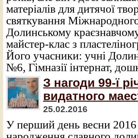
матеріалів для дитячої твор
святкування Міжнародного 
Долинському краєзнавчому
майстер-клас з пластеліног
Його учасники: учні Долин
№6, Гімназії інтернат, дош
З нагоди 99-ї р
видатного мае
25.02.2016
У перший день весни 2016 
народження славного доли