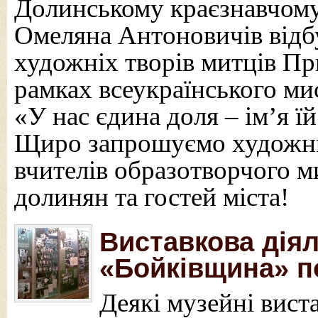
Долинському краєзнавчому
Омеляна Антоновичів відбу
художніх творів митців Пр
рамках всеукраїнського ми
«У нас єдина доля – ім’я їй
Щиро запрошуємо художни
вчителів образотворчого м
долинян та гостей міста!
Виставкова дія
«Бойківщина» по
Деякі музейні вис