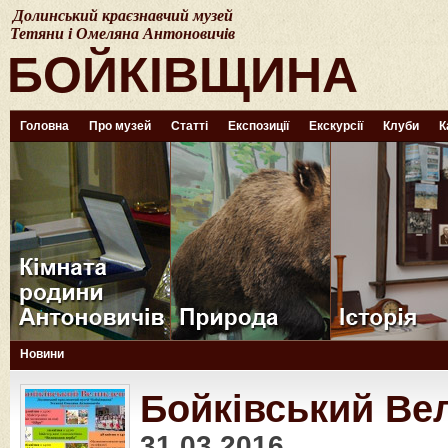
Долинський краєзнавчий музей
Тетяни і Омеляна Антоновичів
БОЙКІВЩИНА
Головна
Про музей
Статті
Експозиції
Екскурсії
Клуби
К
Новини
Бойківський Вел
31.03.2016