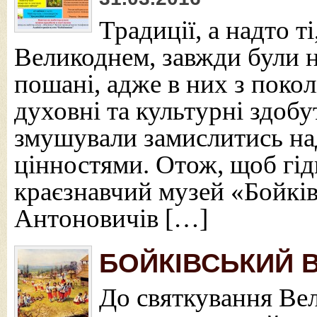
Традиції, а надто т
Великоднем, завжди були н
пошані, адже в них з поко
духовні та культурні здоб
змушували замислитись над
цінностями. Отож, щоб гід
краєзнавчий музей «Бойкі
Антоновичів […]
БОЙКІВСЬКИЙ 
До святкування Ве