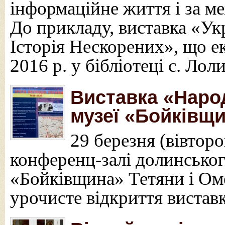
інформаційне життя і за м
До прикладу, виставка «Ук
Історія Нескорених», що е
2016 р. у бібліотеці с. Ло
Виставка «Народ
музеї «Бойківщ
29 березня (вівторок
конференц-залі долинсько
«Бойківщина» Тетяни і Ом
урочисте відкриття вистав