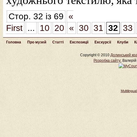
художнього текстилю, яка 
Стор. 32 із 69
«
First
...
10
20
«
30
31
32
33
Головна
Про музей
Статті
Експозиції
Екскурсії
Клуби
К
Copyright © 2010
Долинський кра
Розробка cайту:
Валерій 
Multilingu