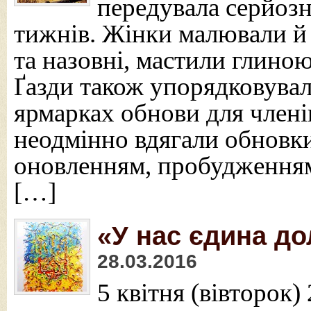
передувала серйозн
тижнів. Жінки малювали й
та назовні, мастили глиною
Ґазди також упорядковувал
ярмарках обнови для члені
неодмінно вдягали обновки
оновленням, пробудженням
[…]
«У нас єдина дол
28.03.2016
5 квітня (вівторок) 