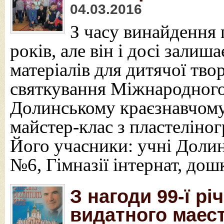
04.03.2016
З часу винайдення
років, але він і досі зали
матеріалів для дитячої твор
святкування Міжнародного 
Долинському краєзнавчому
майстер-клас з пластеліног
Його учасники: учні Долин
№6, Гімназії інтернат, дош
З нагоди 99-ї р
видатного маес