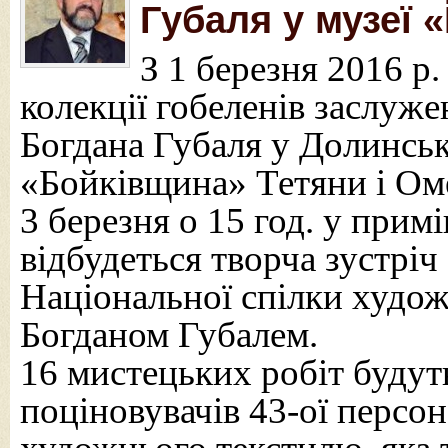
Губаля у музеї 
З 1 березня 2016 р
колекції гобеленів заслуже
Богдана Губаля у Долинсь
«Бойківщина» Тетяни і Ом
3 березня о 15 год. у при
відбудеться творча зустріч
Національної спілки худож
Богданом Губалем.
16 мистецьких робіт будут
поціновувачів 43-ої персо