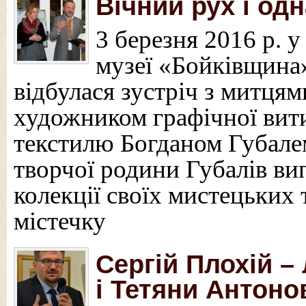
Вічний рух і од
3 березня 2016 р. 
музеї «Бойківщина
відбулася зустріч з митця
художником графічної вит
текстилю Богданом Губале
творчої родини Губалів ви
колекції своїх мистецьких
містечку
Сергій Плохій –
і Тетяни Антоно