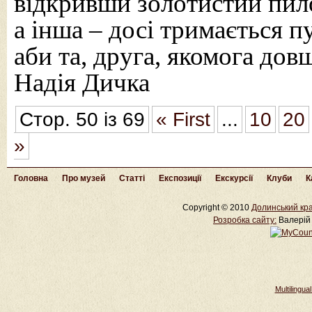
відкривши золотистий пил
а інша – досі тримається п
аби та, друга, якомога дов
Надія Дичка
Стор. 50 із 69
« First
...
10
20
»
Головна
Про музей
Статті
Експозиції
Екскурсії
Клуби
К
Copyright © 2010
Долинський кра
Розробка cайту:
Валерій 
Multilingu