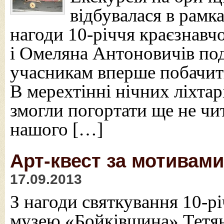
відбувалася в рамка
нагоди 10-річчя краєзнав
і Омеляна Антоновичів под
учасникам вперше побачити
В мерехтінні нічних ліхтарі
змогли погортати ще не чит
нашого […]
Арт-квест за мотивами
17.09.2013
З нагоди святкування 10-р
музею «Бойківщина» Тетя