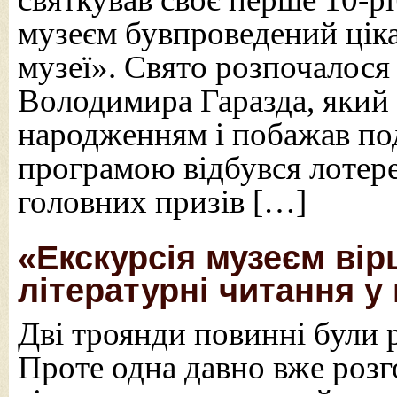
музеєм бувпроведений ціка
музеї». Свято розпочалося 
Володимира Гаразда, який 
народженням і побажав под
програмою відбувся лотере
головних призів […]
«Екскурсія музеєм вір
літературні читання у 
Дві троянди повинні були 
Проте одна давно вже розг