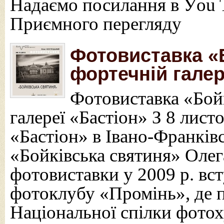
Надаємо посилання в Уou T
Приємного перегляду
Фотовиставка «
фортечній галер
Фотовиставка «Бойк
галереї «Бастіон» З 8 лист
«Бастіон» в Івано-Франків
«Бойківська святиня» Олег
фотовиставки у 2009 р. вс
фотоклубу «Промінь», де п
Національної спілки фото