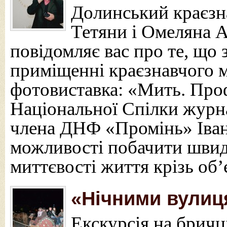
Долинський краєзн
Тетяни і Омеляна 
повідомляє вас про те, що з
приміщенні краєзнавчого 
фотовиставка: «Мить. Проф
Національної Спілки журна
члена ДНФ «Промінь» Іван
можливості побачити швид
миттєвості життя крізь об
«Нічними вулиц
Екскурсія на бричц