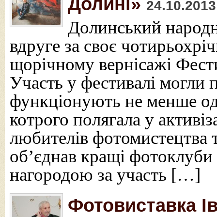
Долині»
24.10.2013
Долинський народ
вдруге за своє чотирьохріч
щорічному вернісажі Фест
Участь у фестивалі могли 
функціонують не менше од
котрого полягала у активіза
любителів фотомистецтва т
об’єднав кращі фотоклуби
нагородою за участь […]
Фотовиставка І