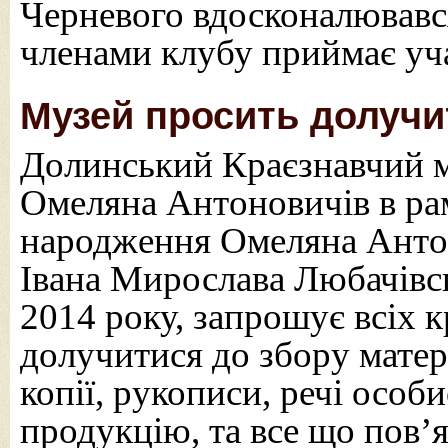
Черневого вдосконалювався
членами клубу приймає уч
Музей просить долучи
Долинський Краєзнавчий м
Омеляна Антоновичів в рам
народження Омеляна Анто
Івана Мирослава Любачівськ
2014 року, запрошує всіх к
долучитися до збору матері
копії, рукописи, речі особ
продукцію, та все що пов’