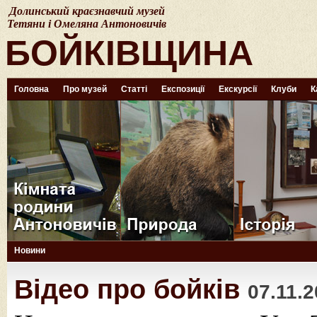
Долинський краєзнавчий музей
Тетяни і Омеляна Антоновичів
БОЙКІВЩИНА
Головна
Про музей
Статті
Експозиції
Екскурсії
Клуби
К
Новини
Відео про бойків
07.11.