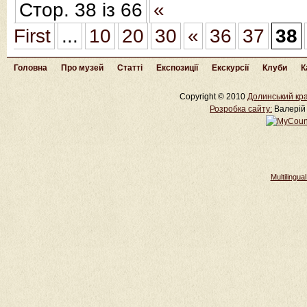
Стор. 38 із 66
«
First
...
10
20
30
«
36
37
38
Головна
Про музей
Статті
Експозиції
Екскурсії
Клуби
К
Copyright © 2010
Долинський кра
Розробка cайту:
Валерій 
Multilingu