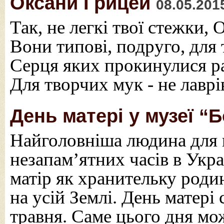
Оксани Грицей
08.05.201
Так, не легкі твої стежки, 
Вони типові, подруго, для 
Серця яких прокинулися р
Для творчих мук - не лаврі
День матері у музеї “
Найголовніша людина для к
незапам’ятних часів в Укра
матір як хранительку родин
на усій Землі. День матері
травня. Саме цього дня мо