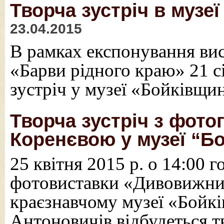
Творча зустріч в музе
23.04.2015
В рамках експонування ви
«Барви рідного краю» 21 сі
зустріч у музеї «Бойківщин
Творча зустріч з фот
Коренєвою у музеї “Б
25 квітня 2015 р. о 14:00 г
фотовиставки «Дивовижни
краєзнавчому музеї «Бойк
Антоновичів відбудеться тв