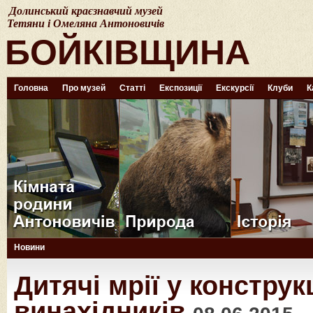
Долинський краєзнавчий музей
Тетяни і Омеляна Антоновичів
БОЙКІВЩИНА
Головна
Про музей
Статті
Експозиції
Екскурсії
Клуби
К
Новини
Дитячі мрії у конструк
винахідників