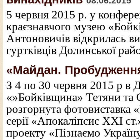
08.06.2015
5 червня 2015 р. у конфер
краєзнавчого музею «Бойк
Антоновичів відкрилась ви
гуртківців Долинської рай
«Майдан. Пробудження
З 4 по 30 червня 2015 р в
«»Бойківщина» Тетяни та 
розгорнута фотовиставка «
серії «Апокаліпсис XXI ст.
проекту «Пізнаємо Україн