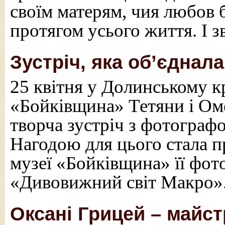
своїм матерям, чия любов
протягом усього життя. І з
Зустріч, яка об’єднал
25 квітня у Долинському к
«Бойківщина» Тетяни і Ом
творча зустріч з фотогра
Нагодою для цього стала п
музеї «Бойківщина» її фот
«Дивовижний світ Макро»
Оксані Грицей – майс