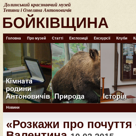
Долинський краєзнавчий музей
Тетяни і Омеляна Антоновичів
БОЙКІВЩИНА
Головна
Про музей
Статті
Експозиції
Екскурсії
Клуби
К
Новини
«Розкажи про почуття 
Валентина