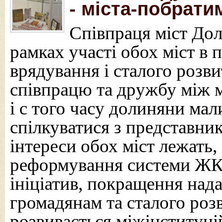
- міста-побрати
Співпраця міст Дол
рамках участі обох міст в
врядування і сталого роз
співпрацю та дружбу між м
і с того часу долиняни ма
спілкуватися з представни
інтереси обох міст лежать
реформування системи ЖК
ініціатив, покращення над
громадянам та сталого роз
розвивається міжінституці