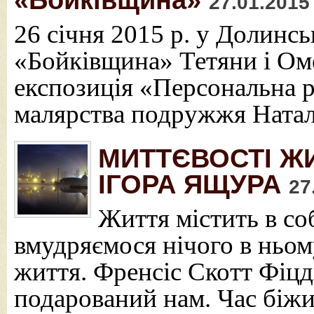
27.01.2015
26 січня 2015 р. у Долинс
«Бойківщина» Тетяни і Ом
експозиція «Персональна 
малярства подружжя Натал
МИТТЄВОСТІ Ж
ІГОРА ЯЩУРА
27
Життя містить в соб
вмудряємося нічого в ньому
життя. Френсіс Скотт Фіцд
подарований нам. Час біжи