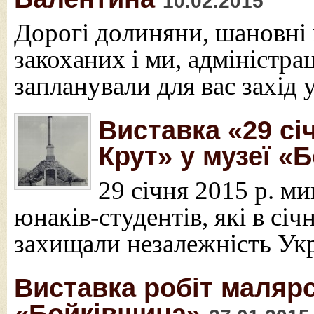
10.02.2015
Дорогі долиняни, шановні г
закоханих і ми, адміністр
запланували для вас захід 
Виставка «29 сі
Крут» у музеї «
29 січня 2015 р. ми
юнаків-студентів, які в січ
захищали незалежність Ук
Виставка робіт малярст
«Бойківщина»