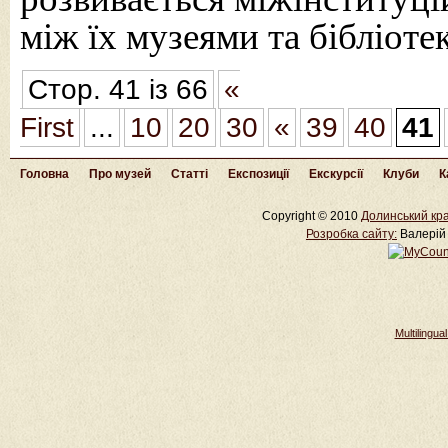
між їх музеями та бібліоте
Стор. 41 із 66
«
First
...
10
20
30
«
39
40
41
Головна
Про музей
Статті
Експозиції
Екскурсії
Клуби
К
Copyright © 2010
Долинський кра
Розробка cайту:
Валерій 
Multilingu