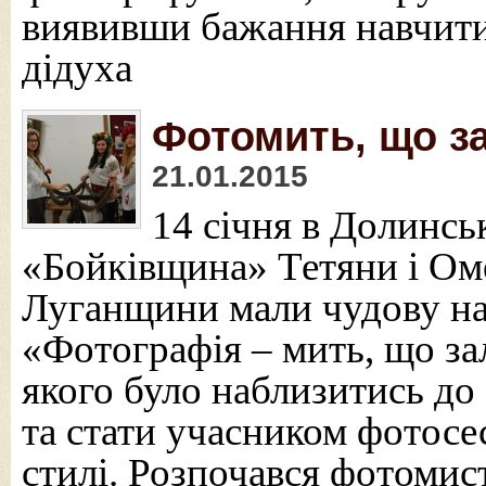
виявивши бажання навчити
дідуха
Фотомить, що з
21.01.2015
14 січня в Долинсь
«Бойківщина» Тетяни і Оме
Луганщини мали чудову на
«Фотографія – мить, що з
якого було наблизитись д
та стати учасником фотосе
стилі. Розпочався фотомист