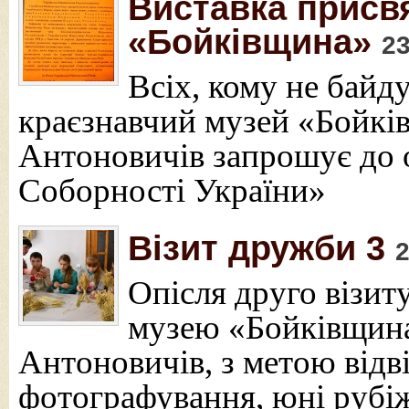
Виставка присв
«Бойківщина»
23
Всіх, кому не байд
краєзнавчий музей «Бойкі
Антоновичів запрошує до о
Соборності України»
Візит дружби 3
2
Опісля друго візит
музею «Бойківщина
Антоновичів, з метою відві
фотографування, юні рубіж