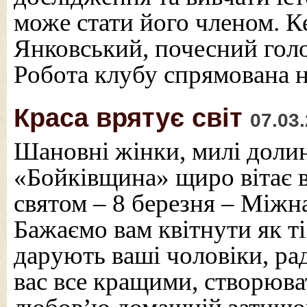
може стати його членом. К
Янковський, почесний голо
Робота клубу спрямована 
Краса врятує світ
07.03
Шановні жінки, милі доли
«Бойківщина» щиро вітає 
святом – 8 березня – Між
Бажаємо вам квітнути як ті
дарують ваші чоловіки, ра
вас все кращими, створюва