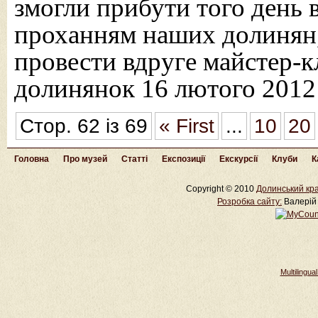
змогли прибути того день в
проханням наших долинян
провести вдруге майстер-к
долинянок 16 лютого 2012
Стор. 62 із 69
« First
...
10
20
Головна
Про музей
Статті
Експозиції
Екскурсії
Клуби
К
Copyright © 2010
Долинський кра
Розробка cайту:
Валерій 
Multilingu