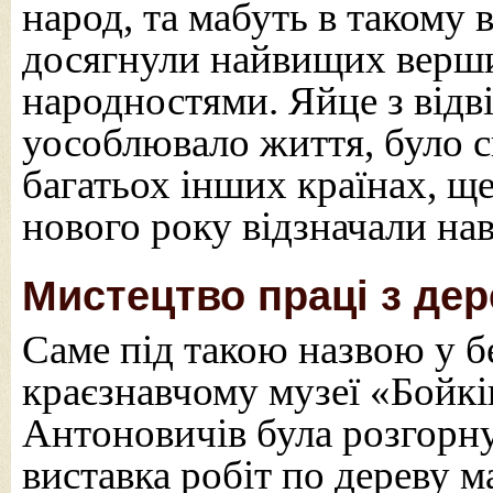
народ, та мабуть в такому 
досягнули найвищих верши
народностями. Яйце з відві
уособлювало життя, було си
багатьох інших країнах, щ
нового року відзначали нав
Мистецтво праці з де
Саме під такою назвою у б
краєзнавчому музеї «Бойк
Антоновичів була розгорну
виставка робіт по дереву 