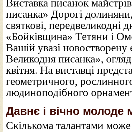
Виставка писанок майстр
писанка» Дорогі долиняни, 
святкові, передвеликодні д
«Бойківщина» Тетяни і Ом
Вашій увазі новостворену 
Великодня писанка», огляд
квітня. На виставці предст
геометричного, рослинног
людиноподібного орнамент
Давнє і вічно молоде 
Скількома талантами може