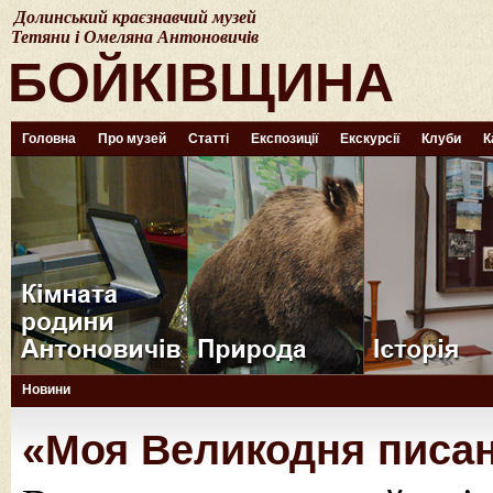
Долинський краєзнавчий музей
Тетяни і Омеляна Антоновичів
БОЙКІВЩИНА
Головна
Про музей
Статті
Експозиції
Екскурсії
Клуби
К
Новини
«Моя Великодня писа