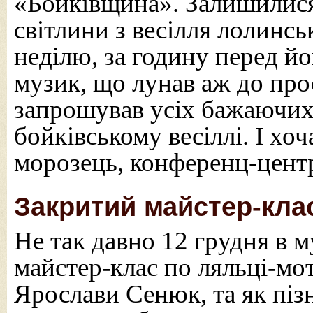
«Бойківщина». Залишилися 
світлини з весілля лолинсь
неділю, за годину перед йо
музик, що лунав аж до про
запрошував усіх бажаючих
бойківському весіллі. І хо
морозець, конференц-цент
Закритий майстер-кла
Не так давно 12 грудня в 
майстер-клас по ляльці-мот
Ярослави Сенюк, та як пізн