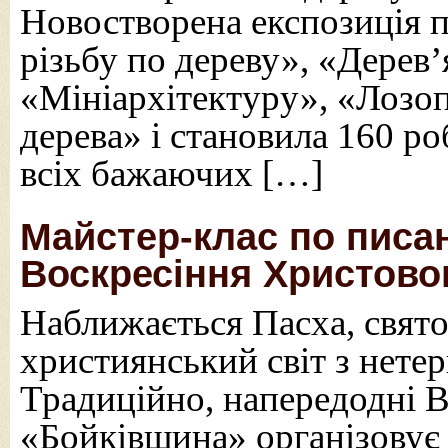
Новостворена експозиція 
різьбу по дереву», «Дерев
«Мініархітектуру», «Лозоп
дерева» і становила 160 ро
всіх бажаючих […]
Майстер-клас по писа
Воскресіння Христово
Наближається Пасха, свято
християнський світ з нетер
Традиційно, напередодні В
«Бойківщина» організовує 