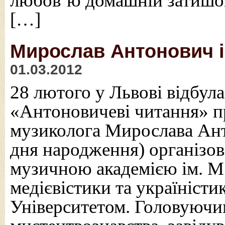
любов’ю домашній затишок
[…]
Мирослав Антонович і 
01.03.2012
28 лютого у Львові відбул
«Антоновичеві читання» пр
музиколога Мирослава Анто
дня народження) організо
музичною академією ім. М
медієвістики та україніст
Університетом. Головуючим