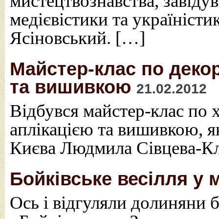
мистецтвознавства, завіду
медієвістики та україніст
Ясіновський. […]
Майстер-клас по деко
та вишивкою
21.02.2012
Відбувся майстер-клас по
аплікацією та вишивкою, я
Києва Людмила Сівцева-К
Бойківське весілля у 
Ось і відгуляли долиняни б