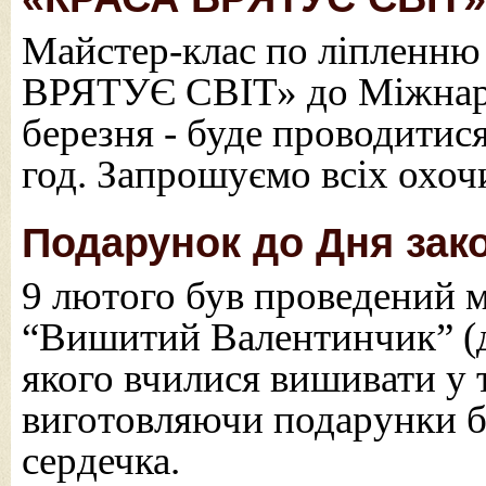
Майстер-клас по ліпленню
ВРЯТУЄ СВІТ» до Міжнаро
березня - буде проводитис
год. Запрошуємо всіх охоч
Подарунок до Дня зак
9 лютого був проведений м
“Вишитий Валентинчик” (д
якого вчилися вишивати у т
виготовляючи подарунки б
сердечка.