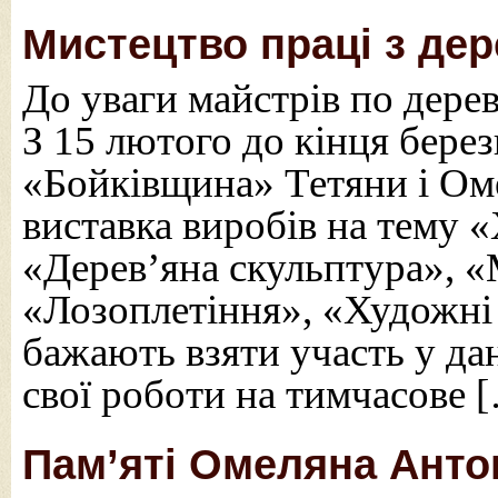
Мистецтво праці з де
До уваги майстрів по дерев
З 15 лютого до кінця берез
«Бойківщина» Тетяни і Ом
виставка виробів на тему 
«Дерев’яна скульптура», «
«Лозоплетіння», «Художні 
бажають взяти участь у да
свої роботи на тимчасове 
Пам’яті Омеляна Анто