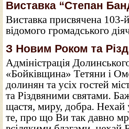
Виставка “Степан Бан
Виставка присвячена 103-й
відомого громадського дія
З Новим Роком та Різ
Адміністрація Долинськог
«Бойківщина» Тетяни і Ом
долинян та усіх гостей мі
та Різдвяними святами. Б
щастя, миру, добра. Нехай 
те, про що Ви так давно м
всілякими благами, нехай 