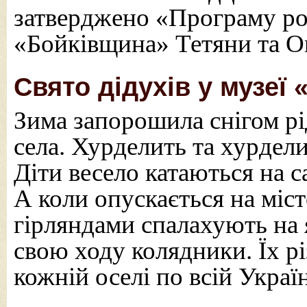
затверджено «Програму ро
«Бойківщина» Тетяни та О
Свято дідухів у музеї
Зима запорошила снігом рі
села. Хурделить та хурделит
Діти весело катаються на с
А коли опускається на місто
гірляндами спалахують на 
свою ходу колядники. Їх різ
кожній оселі по всій Україн