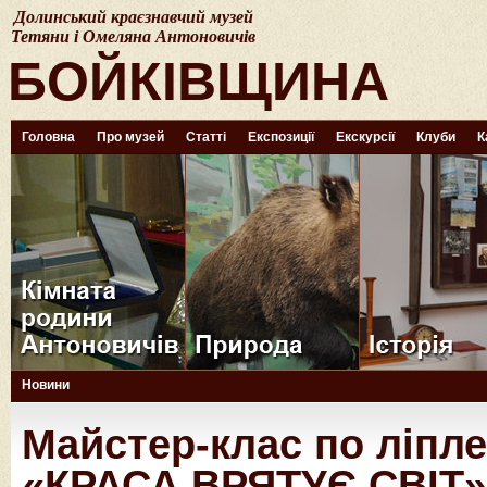
Долинський краєзнавчий музей
Тетяни і Омеляна Антоновичів
БОЙКІВЩИНА
Головна
Про музей
Статті
Експозиції
Екскурсії
Клуби
К
Новини
Майстер-клас по ліпле
«КРАСА ВРЯТУЄ СВІТ»