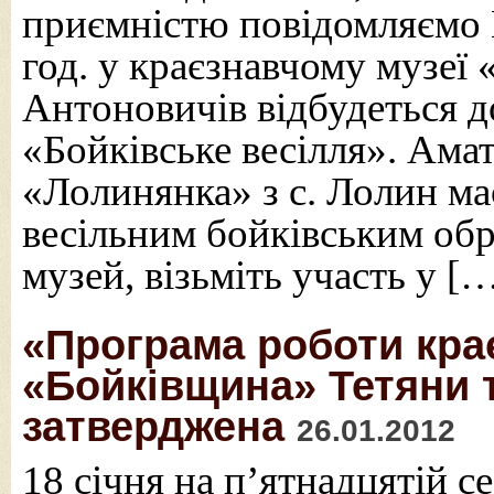
приємністю повідомляємо В
год. у краєзнавчому музеї
Антоновичів відбудеться д
«Бойківське весілля». Ам
«Лолинянка» з с. Лолин ма
весільним бойківським обря
музей, візьміть участь у [
«Програма роботи кра
«Бойківщина» Тетяни 
затверджена
26.01.2012
18 січня на п’ятнадцятій се