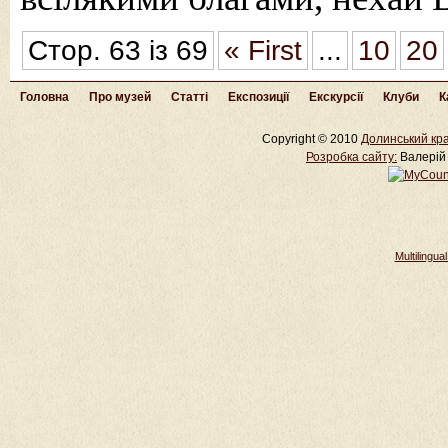
Стор. 63 із 69
« First
...
10
20
Головна
Про музей
Статті
Експозиції
Екскурсії
Клуби
К
Copyright © 2010
Долинський кра
Розробка cайту:
Валерій 
Multilingu