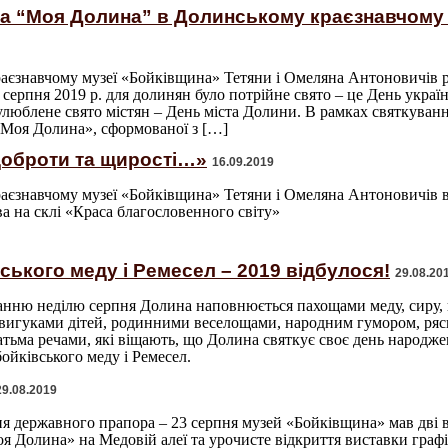
а “Моя Долина” в Долинському краєзнавчому 
аєзнавчому музеї «Бойківщина» Тетяни і Омеляна Антоновичів 
серпня 2019 р. для долинян було потрійне свято – це День украї
, улюблене свято містян – День міста Долини. В рамках святкуванн
«Моя Долина», сформованої з […]
доброти та щирості…»
16.09.2019
єзнавчому музеї «Бойківщина» Тетяни і Омеляна Антоновичів ві
а на склі «Краса благословенного світу»
ського меду і Ремесел – 2019 відбулося!
29.08.20
анню неділю серпня Долина наповнюється пахощами меду, сиру, 
 вигуками дітей, родинними веселощами, народним гумором, ряс
тьма речами, які віщають, що Долина святкує своє день народжен
ойківського меду і Ремесел.
29.08.2019
я державного прапора – 23 серпня музей «Бойківщина» мав дві в
я Долина» на Медовій алеї та урочисте відкриття виставки граф