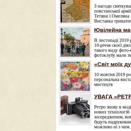
З нагоди святкува
повстанської армі
Тетяни і Омеляна
Виставка триватим
Ювілейна ма
В листопаді 2019
10-річчя своєї ді
такого виду фото-
фотоклубу мали зм
«Світ моїх д
10 жовтня 2019 р
персональна вист
мистецтв
УВАГА «РЕТ
Ретро знову в мод
нових технологій 
зосередженим, вив
будуть надрукован
можливо ні з чим