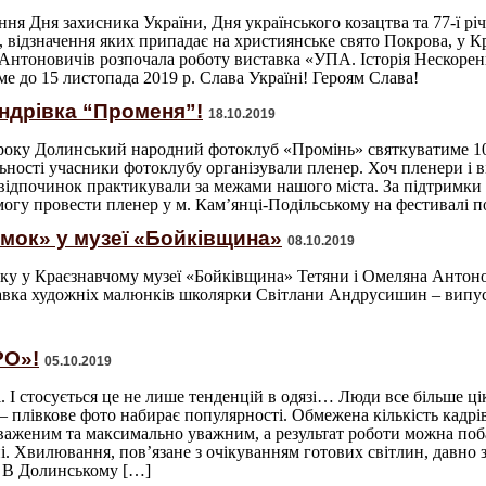
ння Дня захисника України, Дня українського козацтва та 77-ї рі
ї, відзначення яких припадає на християнське свято Покрова, у 
 Антоновичів розпочала роботу виставка «УПА. Історія Нескорен
е до 15 листопада 2019 р. Слава Україні! Героям Слава!
ндрівка “Променя”!
18.10.2019
 року Долинський народний фотоклуб «Промінь» святкуватиме 10
яльності учасники фотоклубу організували пленер. Хоч пленери і 
відпочинок практикували за межами нашого міста. За підтримки 
огу провести пленер у м. Кам’янці-Подільському на фестивалі п
умок» у музеї «Бойківщина»
08.10.2019
оку у Краєзнавчому музеї «Бойківщина» Тетяни і Омеляна Антон
авка художніх малюнків школярки Світлани Андрусишин – випуск
РО»!
05.10.2019
і. І стосується це не лише тенденцій в одязі… Люди все більше ц
– плівкове фото набирає популярності. Обмежена кількість кадр
аженим та максимально уважним, а результат роботи можна поба
і. Хвилювання, пов’язане з очікуванням готових світлин, давно з
. В Долинському […]