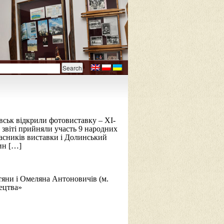
вськ відкрили фотовиставку – ХІ-
 звіті прийняли участь 9 народних
учасників виставки і Долинський
ин […]
етяни і Омеляна Антоновичів (м.
ецтва»