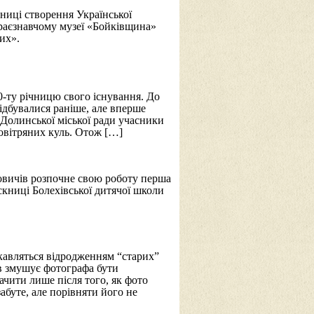
чниці створення Української
Краєзнавчому музеї «Бойківщина»
их».
-ту річницю свого існування. До
відбувалися раніше, але вперше
Долинської міської ради учасники
овітряних куль. Отож […]
овичів розпочне свою роботу перша
ниці Болехівської дитячої школи
ікавляться відродженням “старих”
ів змушує фотографа бути
чити лише після того, як фото
абуте, але порівняти його не