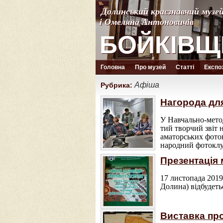
Долинський краєзнавчий музе
Долинський краєзнавчий музе
і Омеляна Антоновичів
і Омеляна Антоновичів
БОЙКІВЩ
БОЙКІВЩ
Головна
Про музей
Статті
Експоз
Афіша
Рубрика:
Нагорода дл
У Навчально-метод
тий творчий звіт 
аматорських фоток
народний фотоклуб
Презентація 
17 листопада 2019
Долина) відбудет
Виставка про