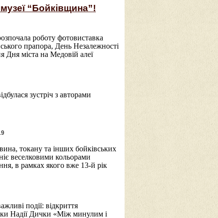
музеї “Бойківщина”!
розпочала роботу фотовиставка
нського прапора, День Незалежності
я Дня міста на Медовій алеї
дбулася зустріч з авторами
19
вина, токану та інших бойківських
ніє веселковими кольорами
ня, в рамках якого вже 13-й рік
ажливі події: відкриття
іки Надії Дички «Між минулим і