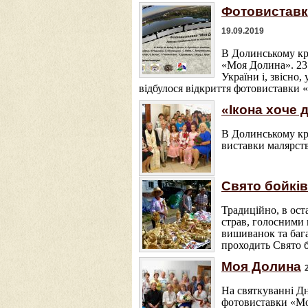
Фотовиставк
19.09.2019
В Долинському кр
«Моя Долина». 23 
України і, звісно
відбулося відкриття фотовиставки 
«Ікона хоче 
В Долинському кра
виставки малярств
Свято бойків
Традиційно, в ост
страв, голосними
вишиванок та бага
проходить Свято б
Моя Долина
На святкуванні Дн
фотовиставки «Мо