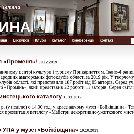
й Тетяни
й Тетяни
ИНА
ИНА
иції
Екскурсії
Клуби
Каталог
Конференції
Контакт
я «Променя»!
08.12.2019
ичному центрі культури і туризму Прикарпаття м. Івано-Франкі
народних аматорських фотоклубів області за 2019 рік. У творчому
лубів області, які представили 187 робіт від 85 авторів. Серед 
 «Промінь», який представив 22 роботи 11 авторів. Серед світл
мистецького каталогу
13.11.2019
 р. (у неділю) о 14.30 год. у краєзнавчому музеї «Бойківщина» Т
ься презентація каталогу «Майстри декоративно-ужиткового мист
 УПА у музеї «Бойківщина»
19.10.2019