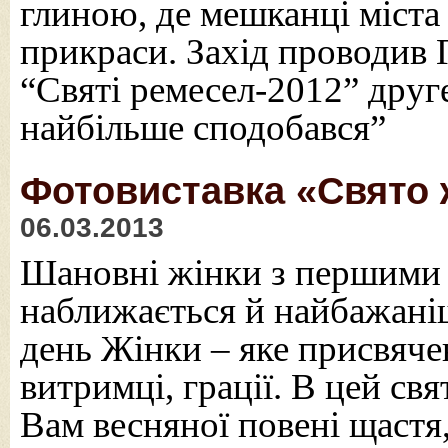
глиною, де мешканці міста
прикраси. Захід проводив Г
“Святі ремесел-2012” друге
найбільше сподобався”
Фотовиставка «Свято ж
06.03.2013
Шановні жінки з першими
наближається й найбажан
день Жінки – яке присвячен
витримці, грації. В цей св
Вам весняної повені щастя