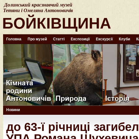
Долинський краєзнавчий музей
Тетяни і Омеляна Антоновичів
БОЙКІВЩИНА
Головна
Про музей
Статті
Експозиції
Екскурсії
Клуби
К
Новини
до 63-ї річниці загиб
УПА Романа Шухевича 