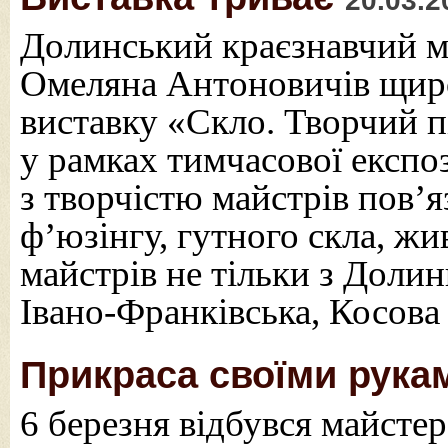
20.03.2
Долинський краєзнавчий м
Омеляна Антоновичів щиро
виставку «Скло. Творчий п
у рамках тимчасової експо
з творчістю майстрів пов’
ф’юзінгу, гутного скла, жи
майстрів не тільки з Долин
Івано-Франківська, Косова
Прикраса своїми рука
6 березня відбувся майсте