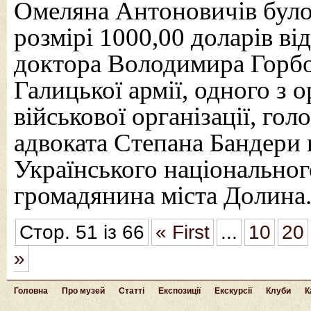
Омеляна Антоновичів було
розмірі 1000,00 доларів ві
доктора Володимира Горбо
Галицької армії, одного з о
військової організації, го
адвоката Степана Бандери 
Українського національног
громадянина міста Долина
Стор. 51 із 66
« First
...
10
20
»
Головна
Про музей
Статті
Експозиції
Екскурсії
Клуби
К