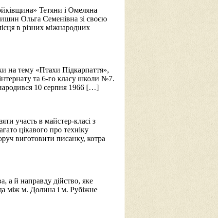
Бойківщина» Тетяни і Омеляна
ишин Ольга Семенівна зі своєю
ісця в різних міжнародних
ки на тему «Птахи Підкарпаття»,
ї-інтернату та 6-го класу школи №7.
народився 10 серпня 1966 […]
ти участь в майстер-класі з
багато цікавого про техніку
оруч виготовити писанку, котра
, а й направду дійство, яке
да між м. Долина і м. Рубіжне