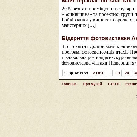
Майстер-клас по зачісках
01
20 березня в приміщенні перукарні 
«Бойківщина» та проектної групи пі
Бойківчанки у вишитих сорочках ви
майстерних […]
Відкриття фотовиставки Ан
З 5-го квітня Долинський краєзнав
програмі фотоекспозиція птахів Пре
пізнавальна розповідь екскурсовода
фотовиставка «Птахи Підкарпаття» 
Стор. 68 із 69
« First
...
10
20
3
Головна
Про музей
Статті
Експоз