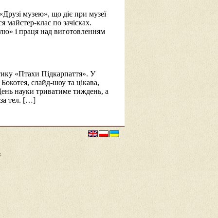
«Друзі музею», що діє при музеї
я майстер-клас по зачісках.
ллю» і праця над виготовленням
тику «Птахи Підкарпаття». У
Бокотея, слайд-шоу та цікава,
 День науки триватиме тиждень, а
а тел. […]
в
.