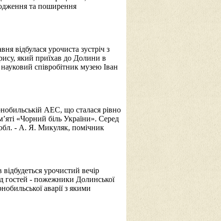
дродження та поширення
ня відбулася урочиста зустріч з
ису, який приїхав до Долини в
й науковий співробітник музею Іван
орнобильській АЕС, що сталася рівно
’яті «Чорний біль України». Серед
бл. - А. Я. Микуляк, помічник
 відбудеться урочистий вечір
ед гостей - пожежники Долинської
нобильської аварії з якими