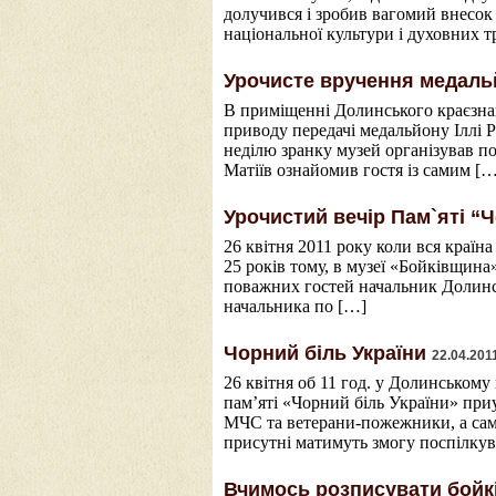
долучився і зробив вагомий внесок
національної культури і духовних тр
Урочисте вручення медальй
В приміщенні Долинського краєзнав
приводу передачі медальйону Іллі 
неділю зранку музей організував по
Матіїв ознайомив гостя із самим […
Урочистий вечір Пам`яті “Ч
26 квітня 2011 року коли вся країн
25 років тому, в музеї «Бойківщин
поважних гостей начальник Долинсь
начальника по […]
Чорний біль України
22.04.201
26 квітня об 11 год. у Долинськом
пам’яті «Чорний біль України» при
МЧС та ветерани-пожежники, а саме
присутні матимуть змогу поспілкув
Вчимось розписувати бойк