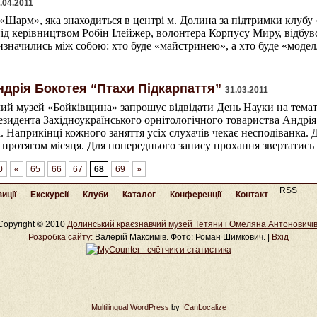
.04.2011
«Шарм», яка знаходиться в центрі м. Долина за підтримки клубу 
д керівництвом Робін Ілейжер, волонтера Корпусу Миру, відбувс
значились між собою: хто буде «майстринею», а хто буде «моде
дрія Бокотея “Птахи Підкарпаття”
31.03.2011
чий музей «Бойківщина» запрошує відвідати День Науки на тема
зидента Західноукраїнського орнітологічного товариства Андрія 
. Наприкінці кожного заняття усіх слухачів чекає несподіванка.
протягом місяця. Для попереднього запису прохання звертатись з
0
«
65
66
67
68
69
»
RSS
иції
Екскурсії
Клуби
Каталог
Конференції
Контакт
Copyright © 2010
Долинський краєзнавчий музей Тетяни і Омеляна Антоновичі
Розробка cайту:
Валерій Максимів. Фото: Роман Шимкович. |
Вхід
Multilingual WordPress
by
ICanLocalize