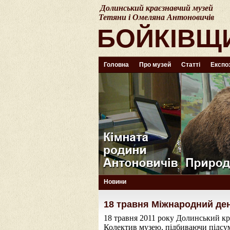
Долинський краєзнавчий музей
Тетяни і Омеляна Антоновичів
БОЙКІВЩ
Головна
Про музей
Статті
Експоз
Новини
18 травня Міжнародний ден
18 травня 2011 року Долинський к
Колектив музею, підбиваючи підсум