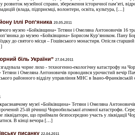
 у розвиток музейної справи, збереження історичної пам’яті, ві
адицій (влада, підприємці, волонтери, освіта, культура, […]
ону Іллі Роп’яника
20.05.2011
чого музею «Бойківщина» Тетяни і Омеляна Антоновичів 16 трав
Роп’яника до музею «Бойківщина» Борисом Кур’яником. Пану Бор
їздку до святого місця – Гошівського монастиря. Опісля старши
]
орний біль України”
27.04.2011
а згадувала чорне лихо - техногенно-екологічну катастрофу на Ч
а» Тетяни і Омеляна Антоновичів проводився урочистий вечір Пам
кого районного відділу управління МНС в Івано-Франківській о
1
у краєзнавчому музеї «Бойківщина» Тетяни і Омеляна Антоновичів
урочений 25-ій річниці Чорнобильської атомної катастрофи. Сер
 ліквідатори, що приймали безпосередню участь у ліквідації Чор
атися. В кінці вечора […]
івську писанку
22.04.2011