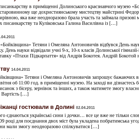
о писанкарству в приміщенні Долинського краєзнавчого музею «
 старовинному ще дохристиянському мистецтву майстрині Федор
вною, яка вже неодноразово брала участь та займала призові м
х писанкарству та Куліковська Галина Василівна із […]
.04.2011
 «Бойківщина» Тетяни і Омеляна Антоновичів відбувся День нау
ку. День науки відвідали учні 9-х, 10-х класів Долинської гімназі
авку «Птахи Підкарпаття» від Андрія Бокотея. Андрій Бокотой 
ству
14.04.2011
йківщина» Тетяни і Омеляна Антоновичів запрошує бажаючих взя
вітня об 11:00 год. в приміщенні музею. На заході ви дізнаєтесь 
анок з бісеру, зернівок та інших, а також матимете змогу власн
 Вартість […]
біжанці гостювали в Долині
02.04.2011
го єднаються українські сини і дочки… все це вже не тільки слова
2009 році для поєднання двох міст була укладена побратимська уго
иняни мали змогу неодноразово спілкуватися […]