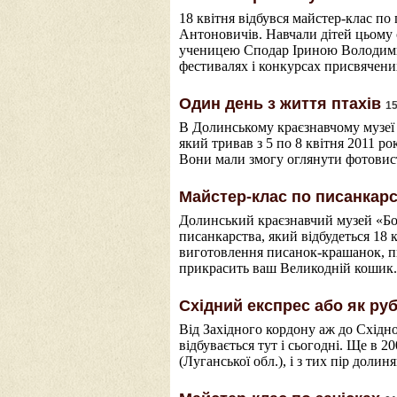
18 квітня відбувся майстер-клас п
Антоновичів. Навчали дітей цьому
ученицею Сподар Іриною Володимирі
фестивалях і конкурсах присвячени
Один день з життя птахів
15
В Долинському краєзнавчому музеї
який тривав з 5 по 8 квітня 2011 ро
Вони мали змогу оглянути фотовист
Майстер-клас по писанкар
Долинський краєзнавчий музей «Бо
писанкарства, який відбудеться 18 к
виготовлення писанок-крашанок, пис
прикрасить ваш Великодній кошик.
Східний експрес або як ру
Від Західного кордону аж до Східно
відбувається тут і сьогодні. Ще в 
(Луганської обл.), і з тих пір дол