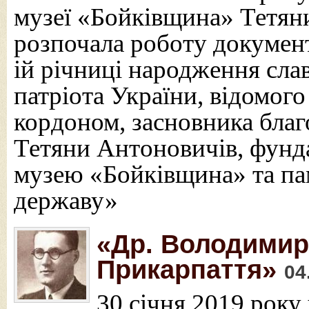
музеї «Бойківщина» Тетян
розпочала роботу документ
ій річниці народження сла
патріота України, відомого 
кордоном, засновника благ
Тетяни Антоновичів, фунд
музею «Бойківщина» та па
державу»
«Др. Володимир 
Прикарпаття»
04
30 січня 2019 року