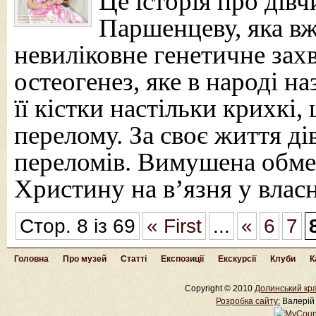
Це історія про дів
Паршенцеву, яка вж
невиліковне генетичне за
остеогенез, яке в народі 
її кістки настільки крихкі
перелому. За своє життя ді
переломів. Вимушена обмеж
Христину на в’язня у влас
Стор. 8 із 69
« First
...
«
6
7
Головна
Про музей
Статті
Експозиції
Екскурсії
Клуби
К
Copyright © 2010
Долинський кра
Розробка cайту:
Валерій 