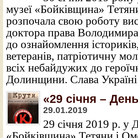
музеї «Бойківщина» Тетян
розпочала свою роботу ви
доктора права Володимир
до ознайомлення істориків, 
ветеранів, патріотичну мол
всіх небайдужих до героїчн
Долинщини. Слава Україні
«29 січня – День
29.01.2019
29 січня 2019 р. у
«Бойківщина» Тетяни і Ом