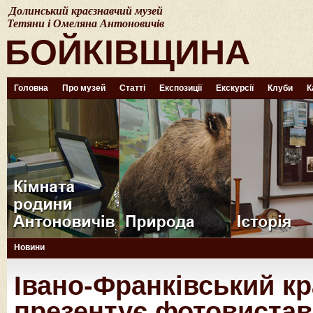
Долинський краєзнавчий музей
Тетяни і Омеляна Антоновичів
БОЙКІВЩИНА
Головна
Про музей
Статті
Експозиції
Екскурсії
Клуби
К
Новини
Івано-Франківський к
презентує фотовистав