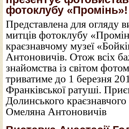
фотоклубу «Промінь»!
Представлена для огляду в
митців фотоклубу «Промін
краєзнавчому музеї «Бойк
Антоновичів. Отож всіх б
знайомства із світом фот
триватиме до 1 березня 20
Франківської ратуші. Приє
Долинського краєзнавчого
Омеляна Антоновичів