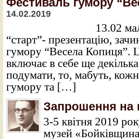
Фестиваль гумору “Вес
14.02.2019
13.02 мали чудову
“старт”- презентацію, зач
гумору “Весела Копиця”. Ц
включає в себе ще декілька
подумати, то, мабуть, кожн
гумору та […]
Запрошення на
3-5 квітня 2019 ро
музей «Бойківщина